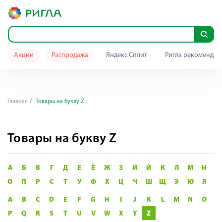
Акции
Распродажа
Яндекс Сплит
Ригла рекомендуе
Главная
Товары на букву Z
Товары на букву Z
А
Б
В
Г
Д
Е
Ё
Ж
З
И
Й
К
Л
М
Н
О
П
Р
С
Т
У
Ф
Х
Ц
Ч
Ш
Щ
Э
Ю
Я
A
B
C
D
E
F
G
H
I
J
K
L
M
N
O
P
Q
R
S
T
U
V
W
X
Y
Z