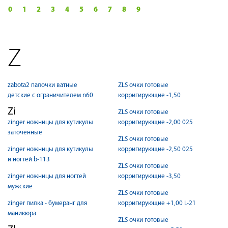
0
1
2
3
4
5
6
7
8
9
Z
zabota2 палочки ватные
ZLS очки готовые
детские с ограничителем n60
корригирующие -1,50
Zi
ZLS очки готовые
zinger ножницы для кутикулы
корригирующие -2,00 025
заточенные
ZLS очки готовые
zinger ножницы для кутикулы
корригирующие -2,50 025
и ногтей b-113
ZLS очки готовые
zinger ножницы для ногтей
корригирующие -3,50
мужские
ZLS очки готовые
zinger пилка - бумеранг для
корригирующие +1,00 L-21
маникюра
ZLS очки готовые