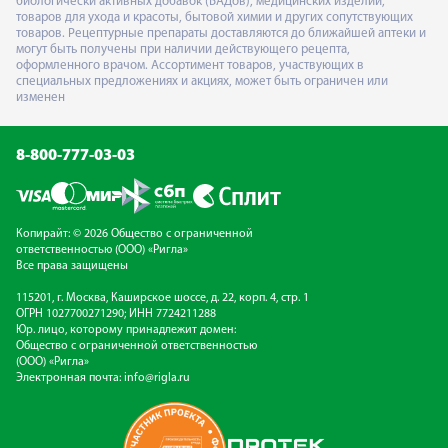
биологически активных добавок (БАДов), медицинских изделий,
товаров для ухода и красоты, бытовой химии и других сопутствующих
товаров. Рецептурные препараты доставляются до ближайшей аптеки и
могут быть получены при наличии действующего рецепта,
оформленного врачом. Ассортимент товаров, участвующих в
специальных предложениях и акциях, может быть ограничен или
изменен
8-800-777-03-03
Копирайт: © 2026 Общество с ограниченной
ответственностью (ООО) «Ригла»
Все права защищены
115201, г. Москва, Каширское шоссе, д. 22, корп. 4, стр. 1
ОГРН 1027700271290; ИНН 7724211288
Юр. лицо, которому принадлежит домен:
Общество с ограниченной ответственностью
(ООО) «Ригла»
Электронная почта:
info@rigla.ru