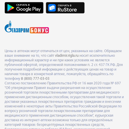
Цены в аптеках могут отличаться от цен, указанных на сайте. Обращаем
ваше внимание на то, что сайт
vladimir.rigla.ru
носит исключительно
информационный характер и ни при каких условиях не является
публичной офертой, определяемой положениями п. 2 ст. 437 ГК РФ. Для
получения подробной информации о действующих ценах на товар и
наличии товара в конкретной аптеке, пожалуйста, обращайтесь по
телефону
8 (800) 777-03-03
Согласно постановлению Правительства РФ от 16 мая 2020 года № 697
"Об утверждении Правил выдачи разрешения на осуществление
розничной торговли лекарственными препаратами для медицинского
применения дистанционным способом, осуществления такой торговли и
доставки указанных лекарственных препаратов гражданам и внесении
изменений в некоторые акты Правительства Российской Федерации по
вопросу розничной торговли лекарственными препаратами для
медицинского применения дистанционным способом", курьерская
доставка из интернет-аптеки возможна только для определённых
категорий товаров: безрецептурных лекарственных средств,