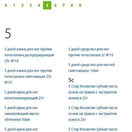
0
1
2
3
4
5
6
7
8
9
5
5 дней ванна для ног против
5 дней средство для ног
пота/запаха дезодорирующая
против пота/запаха 2г №10
25г №10
5 дней средство для ногтей
5 дней ванна для ног против
смягчающее 10мл
пота/запаха смягчающая 25г
5с
№10
5 Стар Косметик зубная паста
5 дней крем для ног
основ на травах с экстрактом
венотонизирующий 25г
ананаса 25г
5 дней крем для ног
5 Стар Косметик зубная паста
заживляющий масло
основ на травах с экстрактом
облепихи 30мл
кокоса 25г
5 дней крем для ног
5 Стар Косметик зубная паста