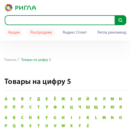
Акции
Распродажа
Яндекс Сплит
Ригла рекомендуе
Главная
Товары на цифру 5
Товары на цифру 5
А
Б
В
Г
Д
Е
Ё
Ж
З
И
Й
К
Л
М
Н
О
П
Р
С
Т
У
Ф
Х
Ц
Ч
Ш
Щ
Э
Ю
Я
A
B
C
D
E
F
G
H
I
J
K
L
M
N
O
P
Q
R
S
T
U
V
W
X
Y
Z