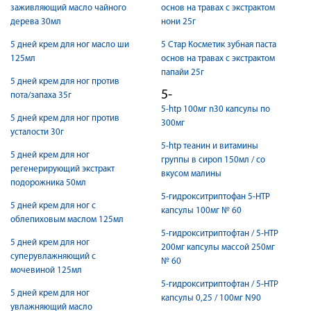
заживляющий масло чайного
основ на травах с экстрактом
дерева 30мл
нони 25г
5 дней крем для ног масло ши
5 Стар Косметик зубная паста
125мл
основ на травах с экстрактом
папайи 25г
5 дней крем для ног против
5-
пота/запаха 35г
5-htp 100мг n30 капсулы по
5 дней крем для ног против
300мг
усталости 30г
5-htp теанин и витамины
5 дней крем для ног
группы в сироп 150мл / со
регенерирующий экстракт
вкусом малины
подорожника 50мл
5-гидрокситриптофан 5-HTP
5 дней крем для ног с
капсулы 100мг № 60
облепиховым маслом 125мл
5-гидрокситриптофтан / 5-HTP
5 дней крем для ног
200мг капсулы массой 250мг
суперувлажняющий с
№ 60
мочевиной 125мл
5-гидрокситриптофтан / 5-HTP
5 дней крем для ног
капсулы 0,25 / 100мг N90
увлажняющий масло