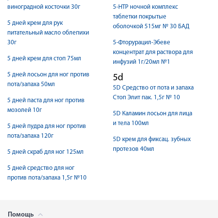
виноградной косточки 30г
5-НТР ночной комплекс
таблетки покрытые
5 дней крем для рук
оболочкой 515мг № 30 БАД
питательный масло облепихи
30г
5-Фторурацил-Эбеве
концентрат для раствора для
5 дней крем для стоп 75мл
инфузий 1г/20мл №1
5 дней лосьон для ног против
5d
пота/запаха 50мл
5D Cредство от пота и запаха
Стоп Элит пак. 1,5г № 10
5 дней паста для ног против
мозолей 10г
5D Каламин лосьон для лица
и тела 100мл
5 дней пудра для ног против
пота/запаха 120г
5D крем для фиксац. зубных
протезов 40мл
5 дней скраб для ног 125мл
5 дней средство для ног
против пота/запаха 1,5г №10
Помощь