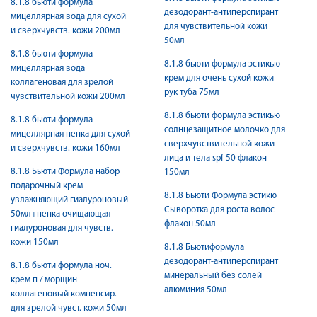
8.1.8 бьюти формула
дезодорант-антиперспирант
мицеллярная вода для сухой
для чувствительной кожи
и сверхчувств. кожи 200мл
50мл
8.1.8 бьюти формула
8.1.8 бьюти формула эстикью
мицеллярная вода
крем для очень сухой кожи
коллагеновая для зрелой
рук туба 75мл
чувствительной кожи 200мл
8.1.8 бьюти формула эстикью
8.1.8 бьюти формула
солнцезащитное молочко для
мицеллярная пенка для сухой
сверхчувствительной кожи
и сверхчувств. кожи 160мл
лица и тела spf 50 флакон
8.1.8 Бьюти Формула набор
150мл
подарочный крем
8.1.8 Бьюти Формула эстикю
увлажняющий гиалуроновый
Сыворотка для роста волос
50мл+пенка очищающая
флакон 50мл
гиалуроновая для чувств.
кожи 150мл
8.1.8 Бьютиформула
дезодорант-антиперспирант
8.1.8 бьюти формула ноч.
минеральный без солей
крем п / морщин
алюминия 50мл
коллагеновый компенсир.
для зрелой чувст. кожи 50мл