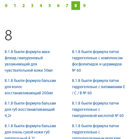
0
1
2
3
4
5
6
7
8
9
8
8.1.8 бьюти формула аква-
8.1.8 бьюти формула патчи
флюид гиалуроновый
гидрогелевые c комплексом
увлажняющий для
фосфолипидов и церамидов
чувствительной кожи 50мл
№ 60
8.1.8 бьюти формула бальзам
8.1.8 бьюти формула патчи
для волос
гидрогелевые с витаминами Е
восстанавливающий 200мл
/ С / В № 60
8.1.8 бьюти формула бальзам
8.1.8 бьюти формула патчи
для губ восстанавливающий
гидрогелевые с
4,2г
гиалуроновой кислотой № 60
8.1.8 бьюти формула бальзам
8.1.8 бьюти формула патчи
для очень сухой кожи губ
гидрогелевые с
питательный 4,2г
гидролизованным морским