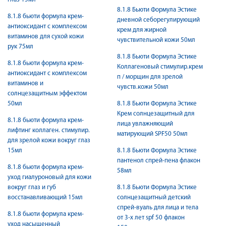
8.1.8 Бьюти Формула Эстике
8.1.8 бьюти формула крем-
дневной себорегулирующий
антиоксидант с комплексом
крем для жирной
витаминов для сухой кожи
чувствительной кожи 50мл
рук 75мл
8.1.8 Бьюти Формула Эстике
8.1.8 бьюти формула крем-
Коллагеновый стимулир.крем
антиоксидант с комплексом
п / морщин для зрелой
витаминов и
чувств.кожи 50мл
солнцезащитным эффектом
50мл
8.1.8 Бьюти Формула Эстике
Крем солнцезащитный для
8.1.8 бьюти формула крем-
лица увлажняющий
лифтинг коллаген. стимулир.
матирующий SPF50 50мл
для зрелой кожи вокруг глаз
15мл
8.1.8 Бьюти Формула Эстике
пантенол спрей-пена флакон
8.1.8 бьюти формула крем-
58мл
уход гиалуроновый для кожи
вокруг глаз и губ
8.1.8 Бьюти Формула Эстике
восстанавливающий 15мл
солнцезащитный детский
спрей-вуаль для лица и тела
8.1.8 бьюти формула крем-
от 3-х лет spf 50 флакон
уход насыщенный