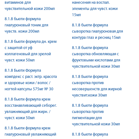
витаминов для
нанесения на воспал.
чувствительной кожи 200мл
элементы для чувст. кожи
15мл
8.1.8 бьюти формула
гиалуроновый тоник для
8.1.8 бьюти формула
чувств. кожи 200мл
сыворотка гиалуроновая для
контура глаз и ресниц 15мл
8.1.8 бьюти формула дн. крем
с защитой от уф
8.1.8 бьюти формула
коллагеновый для зрелой
сыворотка обновляющая с
чувст. кожи 50мл
фруктовыми кислотами для
чувствительной кожи 30мл
8.1.8 Бьюти Формула
компдекс с раст. эктр. красота
8.1.8 Бьюти формула
и здоровье кожи / волос /
сыворотка против
ногтей капсулы 575мг № 30
несовершенств для жирной
чувствит.кожи 30мл
8.1.8 бьюти формула крем
восстанавливающий себорег.
8.1.8 бьюти формула
увлажняющий для жирн. /
сыворотка против
чувст. кожи 50мл
пигментации для
чувствительной кожи 30мл
8.1.8 бьюти формула крем
гиалуроновый увлажняющий
8.1.8 бьюти формула