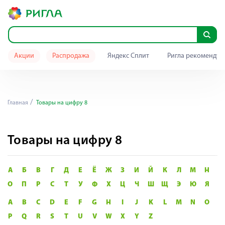
Акции
Распродажа
Яндекс Сплит
Ригла рекомендуе
Главная
Товары на цифру 8
Товары на цифру 8
А
Б
В
Г
Д
Е
Ё
Ж
З
И
Й
К
Л
М
Н
О
П
Р
С
Т
У
Ф
Х
Ц
Ч
Ш
Щ
Э
Ю
Я
A
B
C
D
E
F
G
H
I
J
K
L
M
N
O
P
Q
R
S
T
U
V
W
X
Y
Z