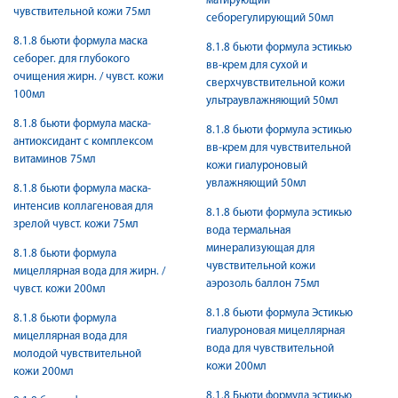
матирующий
чувствительной кожи 75мл
себорегулирующий 50мл
8.1.8 бьюти формула маска
8.1.8 бьюти формула эстикью
себорег. для глубокого
вв-крем для сухой и
очищения жирн. / чувст. кожи
сверхчувствительной кожи
100мл
ультраувлажняющий 50мл
8.1.8 бьюти формула маска-
8.1.8 бьюти формула эстикью
антиоксидант с комплексом
вв-крем для чувствительной
витаминов 75мл
кожи гиалуроновый
увлажняющий 50мл
8.1.8 бьюти формула маска-
интенсив коллагеновая для
8.1.8 бьюти формула эстикью
зрелой чувст. кожи 75мл
вода термальная
минерализующая для
8.1.8 бьюти формула
чувствительной кожи
мицеллярная вода для жирн. /
аэрозоль баллон 75мл
чувст. кожи 200мл
8.1.8 бьюти формула Эстикью
8.1.8 бьюти формула
гиалуроновая мицеллярная
мицеллярная вода для
вода для чувствительной
молодой чувствительной
кожи 200мл
кожи 200мл
8.1.8 Бьюти формула эстикью