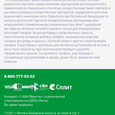
"Об утверждении Правил выдачи разрешения на осуществление
розничной торговли лекарственными препаратами для медицинского
применения дистанционным способом, осуществления такой торговли и
доставки указанных лекарственных препаратов гражданам и внесении
изменений в некоторые акты Правительства Российской Федерации по
вопросу розничной торговли лекарственными препаратами для
медицинского применения дистанционным способом", курьерская
доставка из интернет-аптеки возможна только для определённых
категорий товаров: безрецептурных лекарственных средств,
биологически активных добавок (БАДов), медицинских изделий,
товаров для ухода и красоты, бытовой химии и других сопутствующих
товаров. Рецептурные препараты доставляются до ближайшей аптеки и
могут быть получены при наличии действующего рецепта,
оформленного врачом. Ассортимент товаров, участвующих в
специальных предложениях и акциях, может быть ограничен или
изменен
8-800-777-03-03
Копирайт: © 2026 Общество с ограниченной
ответственностью (ООО) «Ригла»
Все права защищены
115201, г. Москва, Каширское шоссе, д. 22, корп. 4, стр. 1