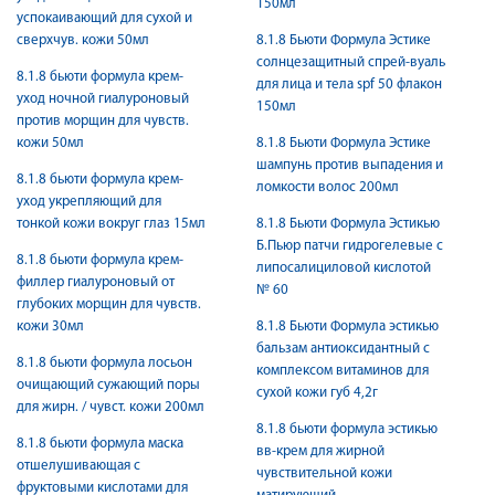
150мл
успокаивающий для сухой и
сверхчув. кожи 50мл
8.1.8 Бьюти Формула Эстике
солнцезащитный спрей-вуаль
8.1.8 бьюти формула крем-
для лица и тела spf 50 флакон
уход ночной гиалуроновый
150мл
против морщин для чувств.
кожи 50мл
8.1.8 Бьюти Формула Эстике
шампунь против выпадения и
8.1.8 бьюти формула крем-
ломкости волос 200мл
уход укрепляющий для
тонкой кожи вокруг глаз 15мл
8.1.8 Бьюти Формула Эстикью
Б.Пьюр патчи гидрогелевые с
8.1.8 бьюти формула крем-
липосалициловой кислотой
филлер гиалуроновый от
№ 60
глубоких морщин для чувств.
кожи 30мл
8.1.8 Бьюти Формула эстикью
бальзам антиоксидантный с
8.1.8 бьюти формула лосьон
комплексом витаминов для
очищающий сужающий поры
сухой кожи губ 4,2г
для жирн. / чувст. кожи 200мл
8.1.8 бьюти формула эстикью
8.1.8 бьюти формула маска
вв-крем для жирной
отшелушивающая с
чувствительной кожи
фруктовыми кислотами для