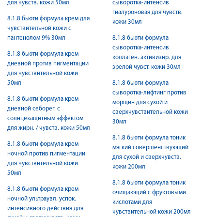
для чувств. кожи 50мл
сыворотка-интенсив
гиалуроновая для чувств.
8.1.8 бьюти формула крем для
кожи 30мл
чувствительной кожи с
пантенолом 9% 30мл
8.1.8 бьюти формула
сыворотка-интенсив
8.1.8 бьюти формула крем
коллаген. активизир. для
дневной против пигментации
зрелой чувст. кожи 30мл
для чувствительной кожи
50мл
8.1.8 бьюти формула
сыворотка-лифтинг против
8.1.8 бьюти формула крем
морщин для сухой и
дневной себорег. с
сверхчувствительной кожи
солнцезащитным эффектом
30мл
для жирн. / чувств. кожи 50мл
8.1.8 бьюти формула тоник
8.1.8 бьюти формула крем
мягкий совершенствующий
ночной против пигментации
для сухой и сверхчувств.
для чувствительной кожи
кожи 200мл
50мл
8.1.8 бьюти формула тоник
8.1.8 бьюти формула крем
очищающий с фруктовыми
ночной ультраувл. успок.
кислотами для
интенсивного действия для
чувствительной кожи 200мл