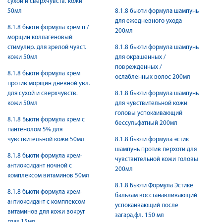
сухой и сверхчувств. кожи
50мл
8.1.8 бьюти формула шампунь
для ежедневного ухода
8.1.8 бьюти формула крем п /
200мл
морщин коллагеновый
стимулир. для зрелой чувст.
8.1.8 бьюти формула шампунь
кожи 50мл
для окрашенных /
поврежденных /
8.1.8 бьюти формула крем
ослабленных волос 200мл
против морщин дневной увл.
для сухой и сверхчувств.
8.1.8 бьюти формула шампунь
кожи 50мл
для чувствительной кожи
головы успокаивающий
8.1.8 Бьюти формула крем с
бессульфатный 200мл
пантенолом 5% для
чувствительной кожи 50мл
8.1.8 бьюти формула эстик
шампунь против перхоти для
8.1.8 бьюти формула крем-
чувствительной кожи головы
антиоксидант ночной с
200мл
комплексом витаминов 50мл
8.1.8 Бьюти Формула Эстике
8.1.8 бьюти формула крем-
бальзам восстанавливающий
антиоксидант с комплексом
успокаивающий после
витаминов для кожи вокруг
загара,фл. 150 мл
глаз 15мл