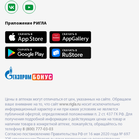
Приложение РИГЛА
Цены в аптеках могут отличаться от цен, указанных на сайте. Обращаем
ваше внимание на то, что сайт
www.rigla.ru
носит исключительно
информационный характер и ни при каких условиях не является
публичной офертой, определяемой положениями п. 2 ст. 437 ГК РФ. Для
получения подробной информации о действующих ценах на товар и
наличии товара в конкретной аптеке, пожалуйста, обращайтесь по
телефону
8 (800) 777-03-03
Согласно постановлению Правительства РФ от 16 мая 2020 года № 697