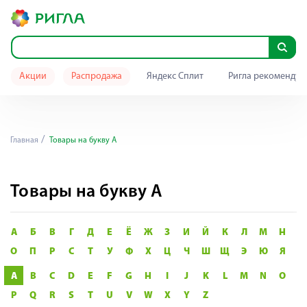
Акции
Распродажа
Яндекс Сплит
Ригла рекомендуе
Главная
Товары на букву A
Товары на букву A
А
Б
В
Г
Д
Е
Ё
Ж
З
И
Й
К
Л
М
Н
О
П
Р
С
Т
У
Ф
Х
Ц
Ч
Ш
Щ
Э
Ю
Я
A
B
C
D
E
F
G
H
I
J
K
L
M
N
O
P
Q
R
S
T
U
V
W
X
Y
Z