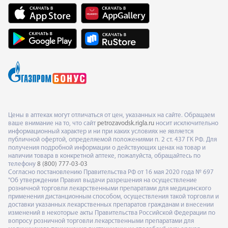
Цены в аптеках могут отличаться от цен, указанных на сайте. Обращаем
ваше внимание на то, что сайт
petrozavodsk.rigla.ru
носит исключительно
информационный характер и ни при каких условиях не является
публичной офертой, определяемой положениями п. 2 ст. 437 ГК РФ. Для
получения подробной информации о действующих ценах на товар и
наличии товара в конкретной аптеке, пожалуйста, обращайтесь по
телефону
8 (800) 777-03-03
Согласно постановлению Правительства РФ от 16 мая 2020 года № 697
"Об утверждении Правил выдачи разрешения на осуществление
розничной торговли лекарственными препаратами для медицинского
применения дистанционным способом, осуществления такой торговли и
доставки указанных лекарственных препаратов гражданам и внесении
изменений в некоторые акты Правительства Российской Федерации по
вопросу розничной торговли лекарственными препаратами для