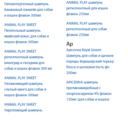
ANIMAL PLAY шампунь
Гипоаллергенный шампунь
репеллентный для кошек
банановый панкейк для собак
флакон 250мл
и кошек флакон 300мл
ANIMAL PLAY шампунь
ANIMAL PLAY SWEET
репеллентный для собак
Питательный шампунь
флакон 250мл
ямайский кокос для собак и
кошек флакон 300мл
Ap
Apicenna Royal Groom
ANIMAL PLAY SWEET
Шампунь для собак и щенков
репеллентный шампунь
породы йоркширский терьер
виноград и гвоздика для
блеск и шелковистость фл.
собак и кошек флакон 300 мл
200мл
ANIMAL PLAY SWEET
APICENNA шампунь
Увлажняющий шампунь
противомикробный с
спелый манго для собак и
хлоргексидином 4% флакон
кошек флакон 300мл
150мл (для собак и кошек)
ANIMAL PLAY SWEET
Укрепляющий шампунь