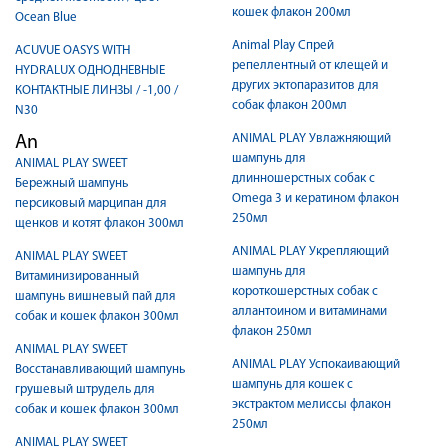
кошек флакон 200мл
Ocean Blue
Animal Play Спрей
ACUVUE OASYS WITH
репеллентный от клещей и
HYDRALUX ОДНОДНЕВНЫЕ
других эктопаразитов для
КОНТАКТНЫЕ ЛИНЗЫ / -1,00 /
собак флакон 200мл
N30
ANIMAL PLAY Увлажняющий
An
шампунь для
ANIMAL PLAY SWEET
длинношерстных собак с
Бережный шампунь
Omega 3 и кератином флакон
персиковый марципан для
250мл
щенков и котят флакон 300мл
ANIMAL PLAY Укрепляющий
ANIMAL PLAY SWEET
шампунь для
Витаминизированный
короткошерстных собак с
шампунь вишневый пай для
аллантоином и витаминами
собак и кошек флакон 300мл
флакон 250мл
ANIMAL PLAY SWEET
ANIMAL PLAY Успокаивающий
Восстанавливающий шампунь
шампунь для кошек с
грушевый штрудель для
экстрактом мелиссы флакон
собак и кошек флакон 300мл
250мл
ANIMAL PLAY SWEET