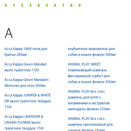
0
1
2
3
4
5
6
7
8
9
A
Acca Kappa 1869 пена для
клубничное мороженое для
бритья 200мл
собак и кошек флакон 300мл
Acca Kappa Green Mandari
ANIMAL PLAY SWEET
мыло туалетное 150г
Ухаживающий шампунь
фисташковый сорбет для
Acca Kappa Green Mandarin
собак и кошек флакон 300мл
Молочко для тела 300мл
ANIMAL PLAY Без слез
Acca Kappa JUNIPER & WHITE
шампунь для котят с
FIR мыло туалетное твердое
витаминами и экстрактом
150г
календулы флакон 250мл
Acca Kappa LAVENDER &
ANIMAL PLAY Без слез
LINDEN FLOWER мыло
шампунь протеиновый для
туалетное твердое 150г
щенков флакон 250мл