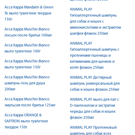
Acca Kappa Mandarin & Green
ANIMAL PLAY
Te мыло туалетное твердое
Гипоаллергенный шампунь
150г
для собак и кошек с
аминокислотами и экстрактом
Acca Kappa Muschio Bianco
шалфея флакон 250мл
лосьон после бритья 100мл
ANIMAL PLAY
Acca Kappa Muschio Bianco
Гипоаллергенный шампунь с
мыло туалетное 100г
протеинами пшеницы и
Acca Kappa Muschio Bianco
витаминами для щенков и
мыло туалетное 150г
котят флакон 250мл
Acca Kappa Muschio Bianco
ANIMAL PLAY Дегтярный
шампунь-гель для душа
шампунь универсальный для
200мл
собак и кошек флакон 250мл
Acca Kappa Muschio Bianco
ANIMAL PLAY мыло для лап с
эмульсия после бритья 125мл
D-пантенолом и экстратом
череды для собак и кошек
Acca Kappa ORANGE &
флакон 250мл
SAFFRON мыло туалетное
твердое 150г
ANIMAL PLAY Протеиновый
шампунь для собак всех