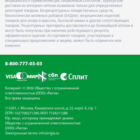
медицинского применения дистанционным способом", курьерская
доставка из интернет-аптеки возможна только для определённых
категорий товаров: безрецептурных лекарственных средств,
биологически активных добавок (БАДов), медицинских изделий,
товаров для ухода и красоты, бытовой химии и других сопутствующих
товаров. Рецептурные препараты доставляются до ближайшей аптеки и
могут быть получены при наличии действующего рецепта,
оформленного врачом. Ассортимент товаров, участвующих в
специальных предложениях и акциях, может быть ограничен или
изменен
8-800-777-03-03
Копирайт: © 2026 Общество с ограниченной
ответственностью (ООО) «Ригла»
Все права защищены
115201, г. Москва, Каширское шоссе, д. 22, корп. 4, стр. 1
ОГРН 1027700271290; ИНН 7724211288
Юр. лицо, которому принадлежит домен:
Общество с ограниченной ответственностью
(ООО) «Ригла»
Электронная почта:
info@rigla.ru