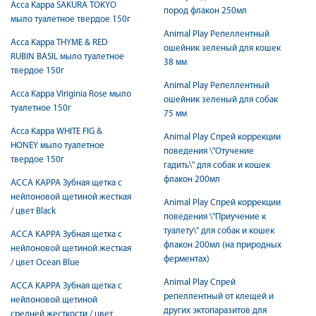
Acca Kappa SAKURA TOKYO
пород флакон 250мл
мыло туалетное твердое 150г
Animal Play Репеллентный
Acca Kappa THYME & RED
ошейник зеленый для кошек
RUBIN BASIL мыло туалетное
38 мм
твердое 150г
Animal Play Репеллентный
Acca Kappa Viriginia Rose мыло
ошейник зеленый для собак
туалетное 150г
75 мм
Acca Kappa WHITE FIG &
Animal Play Спрей коррекции
HONEY мыло туалетное
поведения \"Отучение
твердое 150г
гадить\" для собак и кошек
флакон 200мл
ACCA KAPPA Зубная щетка с
нейлоновой щетиной жесткая
Animal Play Спрей коррекции
/ цвет Black
поведения \"Приучение к
туалету\" для собак и кошек
ACCA KAPPA Зубная щетка с
флакон 200мл (на природных
нейлоновой щетиной жесткая
ферментах)
/ цвет Ocean Blue
Animal Play Спрей
ACCA KAPPA Зубная щетка с
репеллентный от клещей и
нейлоновой щетиной
других эктопаразитов для
средней жесткости / цвет