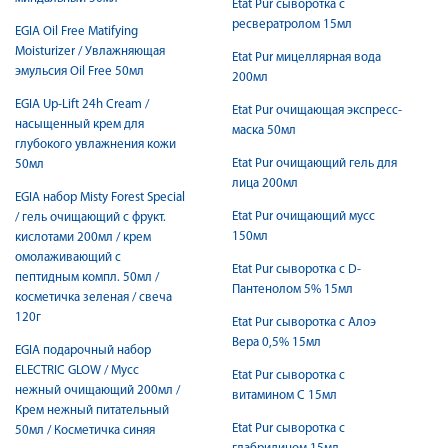
Etat Pur cыворотка с
ресвератролом 15мл
EGIA Oil Free Matifying
Moisturizer / Увлажняющая
Etat Pur мицеллярная вода
эмульсия Oil Free 50мл
200мл
EGIA Up-Lift 24h Cream /
Etat Pur очищающая экспресс-
насыщенный крем для
маска 50мл
глубокого увлажнения кожи
Etat Pur очищающий гель для
50мл
лица 200мл
EGIA набор Misty Forest Special
Etat Pur очищающий мусс
/ гель очищающий с фрукт.
150мл
кислотами 200мл / крем
омолаживающий с
Etat Pur сыворотка с D-
пептидным компл. 50мл /
Пантенолом 5% 15мл
косметичка зеленая / свеча
120г
Etat Pur сыворотка с Алоэ
Вера 0,5% 15мл
EGIA подарочный набор
ELECTRIC GLOW / Мусс
Etat Pur сыворотка с
нежный очищающий 200мл /
витамином С 15мл
Крем нежный питательный
Etat Pur сыворотка с
50мл / Косметичка синяя