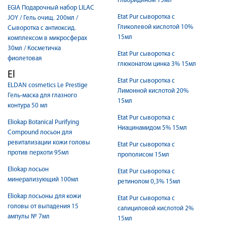
глабридином 15мл
EGIA Подарочный набор LILAC
Etat Pur сыворотка с
JOY / Гель очищ. 200мл /
Гликолевой кислотой 10%
Сыворотка с антиоксид.
15мл
комплексом в микросферах
30мл / Косметичка
Etat Pur сыворотка с
фиолетовая
глюконатом цинка 3% 15мл
El
Etat Pur сыворотка с
ELDAN cosmetics Le Prestige
Лимонной кислотой 20%
Гель-маска для глазного
15мл
контура 50 мл
Etat Pur сыворотка с
Eliokap Botanical Purifying
Ниацинамидом 5% 15мл
Compound лосьон для
ревитализации кожи головы
Etat Pur сыворотка с
против перхоти 95мл
прополисом 15мл
Eliokap лосьон
Etat Pur сыворотка с
минерализующий 100мл
ретинолом 0,3% 15мл
Eliokap лосьоны для кожи
Etat Pur сыворотка с
головы от выпадения 15
салициловой кислотой 2%
ампулы № 7мл
15мл