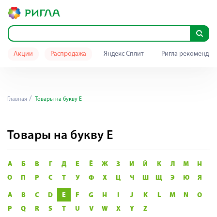
Акции
Распродажа
Яндекс Сплит
Ригла рекомендуе
Главная
Товары на букву E
Товары на букву E
А
Б
В
Г
Д
Е
Ё
Ж
З
И
Й
К
Л
М
Н
О
П
Р
С
Т
У
Ф
Х
Ц
Ч
Ш
Щ
Э
Ю
Я
A
B
C
D
E
F
G
H
I
J
K
L
M
N
O
P
Q
R
S
T
U
V
W
X
Y
Z