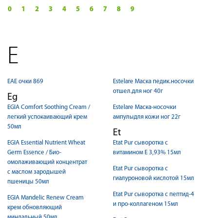
0
1
2
3
4
5
6
7
8
9
E
EAE очки 869
Estelare Маска педик.носочки
отшел.для ног 40г
Eg
EGIA Comfort Soothing Cream /
Estelare Маска-носочки
легкий успокаивающий крем
ампулыдля кожи ног 22г
50мл
Et
EGIA Essential Nutrient Wheat
Etat Pur cыворотка с
Germ Essence / Био-
витамином Е 3,93% 15мл
омолаживающий концентрат
Etat Pur cыворотка с
с маслом зародышей
гиалуроновой кислотой 15мл
пшеницы 50мл
Etat Pur cыворотка с пептид-4
EGIA Mandelic Renew Cream
и про-коллагеном 15мл
крем обновляющий
миндальный 50мл