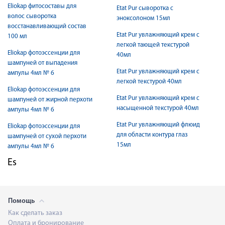
Eliokap фитосоставы для
Etat Pur сыворотка с
волос сыворотка
эноксолоном 15мл
восстанавливающий состав
Etat Pur увлажняющий крем с
100 мл
легкой тающей текстурой
Eliokap фотоэссенции для
40мл
шампуней от выпадения
Etat Pur увлажняющий крем с
ампулы 4мл № 6
легкой текстурой 40мл
Eliokap фотоэссенции для
Etat Pur увлажняющий крем с
шампуней от жирной перхоти
насыщенной текстурой 40мл
ампулы 4мл № 6
Etat Pur увлажняющий флюид
Eliokap фотоэссенции для
для области контура глаз
шампуней от сухой перхоти
15мл
ампулы 4мл № 6
Es
Помощь
Как сделать заказ
Оплата и бронирование