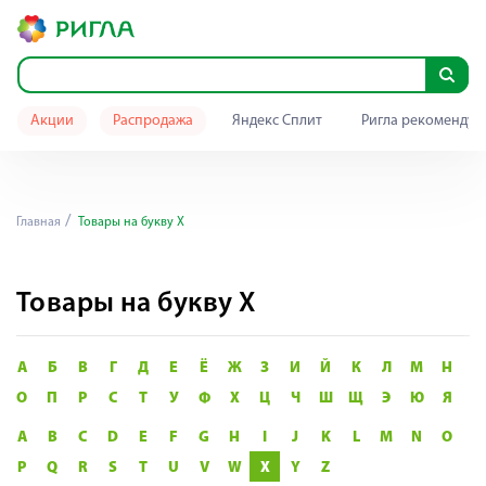
Акции
Распродажа
Яндекс Сплит
Ригла рекомендуе
Главная
Товары на букву X
Товары на букву X
А
Б
В
Г
Д
Е
Ё
Ж
З
И
Й
К
Л
М
Н
О
П
Р
С
Т
У
Ф
Х
Ц
Ч
Ш
Щ
Э
Ю
Я
A
B
C
D
E
F
G
H
I
J
K
L
M
N
O
P
Q
R
S
T
U
V
W
X
Y
Z