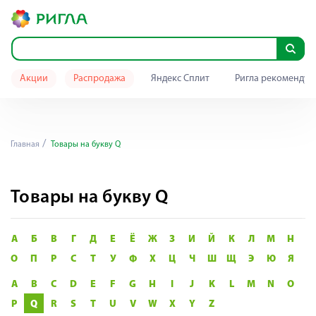
Акции
Распродажа
Яндекс Сплит
Ригла рекомендуе
Главная
Товары на букву Q
Товары на букву Q
А
Б
В
Г
Д
Е
Ё
Ж
З
И
Й
К
Л
М
Н
О
П
Р
С
Т
У
Ф
Х
Ц
Ч
Ш
Щ
Э
Ю
Я
A
B
C
D
E
F
G
H
I
J
K
L
M
N
O
P
Q
R
S
T
U
V
W
X
Y
Z