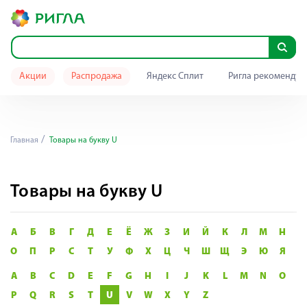
Акции
Распродажа
Яндекс Сплит
Ригла рекомендуе
Главная
Товары на букву U
Товары на букву U
А
Б
В
Г
Д
Е
Ё
Ж
З
И
Й
К
Л
М
Н
О
П
Р
С
Т
У
Ф
Х
Ц
Ч
Ш
Щ
Э
Ю
Я
A
B
C
D
E
F
G
H
I
J
K
L
M
N
O
P
Q
R
S
T
U
V
W
X
Y
Z