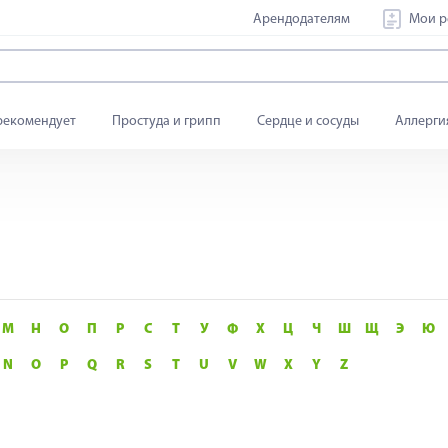
Арендодателям
Мои р
рекомендует
Простуда и грипп
Сердце и сосуды
Аллерги
М
Н
О
П
Р
С
Т
У
Ф
Х
Ц
Ч
Ш
Щ
Э
Ю
N
O
P
Q
R
S
T
U
V
W
X
Y
Z