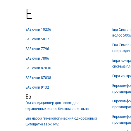
Е
ЕАЕ очки 10236
Ева Симпл
волос 500
ЕАЕ очки 5012
Ева Симпл 
ЕАЕ очки 7796
поврежден
ЕАЕ очки 7806
Евра контр
система п
ЕАЕ очки 87036
Евра контр
ЕАЕ очки 87038
Еврокомфо
ЕАЕ очки 9132
противорад
Ев
Еврокомфо
Ева кондиционер для волос для
противорад
окрашенных волос биокомплекс льна
Еврокомфо
Ева набор гинекологический одноразовый
противорад
цитощетка зерк. №2