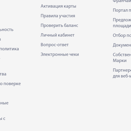
Франчай
Активация карты
Портал 
Правила участия
Предлож
Проверить баланс
площади
ьность
Личный кабинет
Отбор п
в
Вопрос-ответ
Докумен
политика
Электронные чеки
Собстве
е
Марки
Партнер
тва
для веб-
 о поверке
ьные
ы с