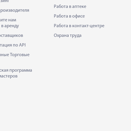
зинг
Работа в аптеке
производителя
Работа в офисе
ите нам
 в аренду
Работа в контакт-центре
оставщиков
Охрана труда
тация по API
нные Торговые
ская программа
мастеров