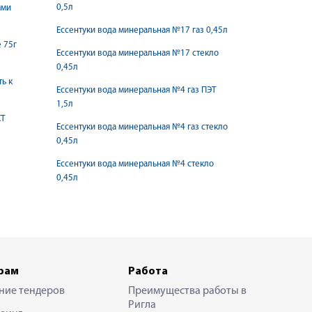
0,5л
ями
Ессентуки вода минеральная №17 газ 0,45л
 75г
Ессентуки вода минеральная №17 стекло
0,45л
ь к
Ессентуки вода минеральная №4 газ ПЭТ
1,5л
XT
Ессентуки вода минеральная №4 газ стекло
0,45л
Ессентуки вода минеральная №4 стекло
0,45л
рам
Работа
ние тендеров
Преимущества работы в
Ригла