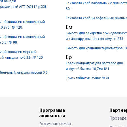
рт бандаж
Елизавета хлеб вафельный с пряност
икулитный АРТ. DO112 р.XXL
80г
Елизавета хлебцы вафельные ржаные
ьзой коллаген комплексный
Ем
 0,375г № 120
Емкость для лекарства принадлежност
ьзой коллаген комплексный
ингалятору компрессорному cn-233
о 0,5г № 90
Емкость для хранения термометров E
ьзой коллаген морской
Ер
й капсулы по 0,33г № 120
Ервой концентрат для раствора для
инфузий 5мг/мл 10,7мл №1
бенчатый капсулы массой 0,5г
Ермак таблетки 250мг №30
Программа
Партне
лояльности
Проведе
Аптечная семья