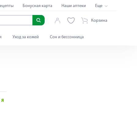
ецепты
Бонусная карта
Наши аптеки
Еще
Корзина
я
Уход за кожей
Сон и бессонница
Я