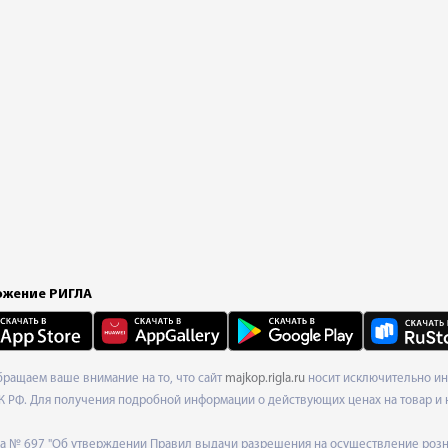
жение РИГЛА
Обращаем ваше внимание на то, что сайт
majkop.rigla.ru
носит исключительно ин
К РФ. Для получения подробной информации о действующих ценах на товар и 
ода № 697 "Об утверждении Правил выдачи разрешения на осуществление роз