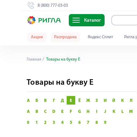
8 (800) 777-03-03
Каталог
Акции
Распродажа
Яндекс Сплит
Ригла 
Главная
Товары на букву Е
Товары на букву Е
А
Б
В
Г
Д
Е
Ё
Ж
З
И
Й
К
Л
A
B
C
D
E
F
G
H
I
J
K
L
M
0
1
2
3
4
5
6
7
8
9