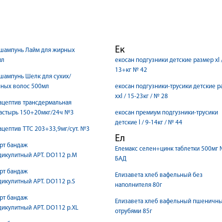
Ек
 шампунь Лайм для жирных
мл
екосан подгузники детские размер xl /
13+кг № 42
шампунь Шелк для сухих/
ных волос 500мл
екосан подгузники-трусики детские 
xxl / 15-23кг / № 28
ацептив трансдермальная
ластырь 150+20мкг/24ч №3
екосан премиум подгузники-трусики
детские l / 9-14кг / № 44
ацептив ТТС 203+33,9мг/сут. №3
Ел
рт бандаж
Елемакс селен+цинк таблетки 500мг 
икулитный АРТ. DO112 р.M
БАД
рт бандаж
Елизавета хлеб вафельный без
икулитный АРТ. DO112 р.S
наполнителя 80г
рт бандаж
Елизавета хлеб вафельный пшеничны
икулитный АРТ. DO112 р.XL
отрубями 85г