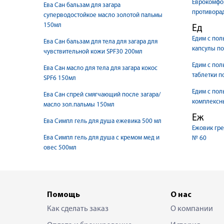
Еврокомфо
Ева Сан бальзам для загара
противорад
суперводостойкое масло золотой пальмы
150мл
Ед
Едим с пол
Ева Сан бальзам для тела для загара для
капсулы по
чувствительной кожи SPF30 200мл
Едим с пол
Ева Сан масло для тела для загара кокос
таблетки п
SPF6 150мл
Едим с пол
Ева Сан спрей смягчающий после загара/
комплексны
масло зол.пальмы 150мл
Еж
Ева Симпл гель для душа ежевика 500 мл
Ежовик гре
Ева Симпл гель для душа с кремом мед и
№ 60
овес 500мл
Помощь
О нас
Как сделать заказ
О компании