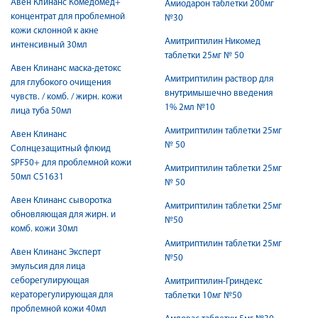
Авен Клинанс Комедомед+
Амиодарон таблетки 200мг
концентрат для проблемной
№30
кожи склонной к акне
Амитриптилин Никомед
интенсивный 30мл
таблетки 25мг № 50
Авен Клинанс маска-детокс
Амитриптилин раствор для
для глубокого очищения
внутримышечно введения
чувств. / комб. / жирн. кожи
1% 2мл №10
лица туба 50мл
Амитриптилин таблетки 25мг
Авен Клинанс
№ 50
Солнцезащитный флюид
SPF50+ для проблемной кожи
Амитриптилин таблетки 25мг
50мл C51631
№ 50
Авен Клинанс сыворотка
Амитриптилин таблетки 25мг
обновляющая для жирн. и
№50
комб. кожи 30мл
Амитриптилин таблетки 25мг
Авен Клинанс Эксперт
№50
эмульсия для лица
себорегулирующая
Амитриптилин-Гриндекс
кераторегулирующая для
таблетки 10мг №50
проблемной кожи 40мл