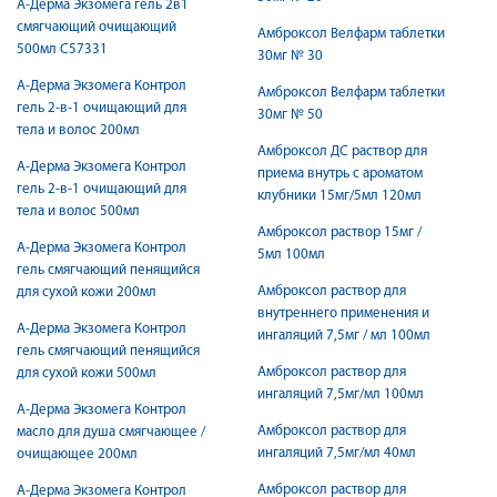
А-Дерма Экзомега гель 2в1
смягчающий очищающий
Амброксол Велфарм таблетки
500мл С57331
30мг № 30
А-Дерма Экзомега Контрол
Амброксол Велфарм таблетки
гель 2-в-1 очищающий для
30мг № 50
тела и волос 200мл
Амброксол ДС раствор для
А-Дерма Экзомега Контрол
приема внутрь с ароматом
гель 2-в-1 очищающий для
клубники 15мг/5мл 120мл
тела и волос 500мл
Амброксол раствор 15мг /
А-Дерма Экзомега Контрол
5мл 100мл
гель смягчающий пенящийся
Амброксол раствор для
для сухой кожи 200мл
внутреннего применения и
А-Дерма Экзомега Контрол
ингаляций 7,5мг / мл 100мл
гель смягчающий пенящийся
Амброксол раствор для
для сухой кожи 500мл
ингаляций 7,5мг/мл 100мл
А-Дерма Экзомега Контрол
Амброксол раствор для
масло для душа смягчающее /
ингаляций 7,5мг/мл 40мл
очищающее 200мл
Амброксол раствор для
А-Дерма Экзомега Контрол