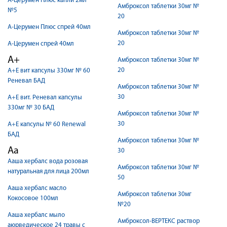
А-Церумен Плюс капли 2мл
Амброксол таблетки 30мг №
№5
20
А-Церумен Плюс спрей 40мл
Амброксол таблетки 30мг №
20
А-Церумен спрей 40мл
А+
Амброксол таблетки 30мг №
20
А+Е вит капсулы 330мг № 60
Реневал БАД
Амброксол таблетки 30мг №
30
А+Е вит. Реневал капсулы
330мг № 30 БАД
Амброксол таблетки 30мг №
30
А+Е капсулы № 60 Renewal
БАД
Амброксол таблетки 30мг №
Аа
30
Ааша хербалс вода розовая
Амброксол таблетки 30мг №
натуральная для лица 200мл
50
Ааша хербалс масло
Амброксол таблетки 30мг
Кокосовое 100мл
№20
Ааша хербалс мыло
Амброксол-ВЕРТЕКС раствор
аюрведическое 24 травы с