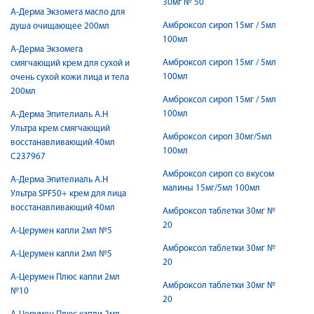
30мг № 50
А-Дерма Экзомега масло для
Амброксол сироп 15мг / 5мл
душа очищающее 200мл
100мл
А-Дерма Экзомега
Амброксол сироп 15мг / 5мл
смягчающий крем для сухой и
100мл
очень сухой кожи лица и тела
200мл
Амброксол сироп 15мг / 5мл
100мл
А-Дерма Эпителиаль A.H
Ультра крем смягчающий
Амброксол сироп 30мг/5мл
восстанавливающий 40мл
100мл
C237967
Амброксол сироп со вкусом
А-Дерма Эпителиаль А.Н
малины 15мг/5мл 100мл
Ультра SPF50+ крем для лица
восстанавливающий 40мл
Амброксол таблетки 30мг №
20
А-Церумен капли 2мл №5
Амброксол таблетки 30мг №
А-Церумен капли 2мл №5
20
А-Церумен Плюс капли 2мл
Амброксол таблетки 30мг №
№10
20