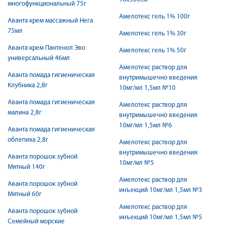
многофункциональный 75г
Амелотекс гель 1% 100г
Аванта крем массажный Нега
75мл
Амелотекс гель 1% 30г
Аванта крем Пантенол Эво
Амелотекс гель 1% 50г
универсальный 46мл
Амелотекс раствор для
Аванта помада гигиеническая
внутримышечно введения
Клубника 2,8г
10мг/мл 1,5мл №10
Аванта помада гигиеническая
Амелотекс раствор для
малина 2,8г
внутримышечно введения
10мг/мл 1,5мл №6
Аванта помада гигиеническая
облепиха 2,8г
Амелотекс раствор для
внутримышечно введения
Аванта порошок зубной
10мг/мл №5
Мятный 140г
Амелотекс раствор для
Аванта порошок зубной
инъекций 10мг/мл 1,5мл №3
Мятный 60г
Амелотекс раствор для
Аванта порошок зубной
инъекций 10мг/мл 1,5мл №5
Семейный морские