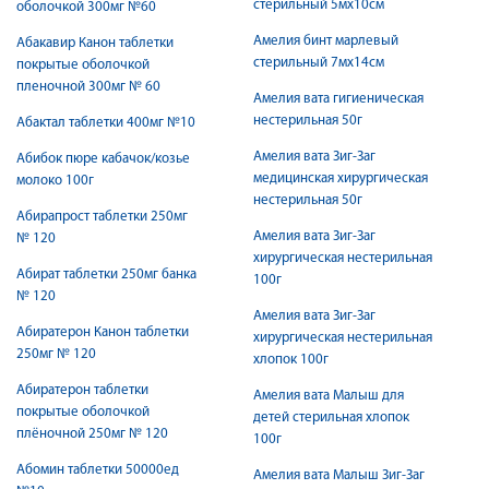
стерильный 5мх10см
оболочкой 300мг №60
Амелия бинт марлевый
Абакавир Канон таблетки
стерильный 7мх14см
покрытые оболочкой
пленочной 300мг № 60
Амелия вата гигиеническая
нестерильная 50г
Абактал таблетки 400мг №10
Амелия вата Зиг-Заг
Абибок пюре кабачок/козье
медицинская хирургическая
молоко 100г
нестерильная 50г
Абирапрост таблетки 250мг
Амелия вата Зиг-Заг
№ 120
хирургическая нестерильная
Абират таблетки 250мг банка
100г
№ 120
Амелия вата Зиг-Заг
Абиратерон Канон таблетки
хирургическая нестерильная
250мг № 120
хлопок 100г
Абиратерон таблетки
Амелия вата Малыш для
покрытые оболочкой
детей стерильная хлопок
плёночной 250мг № 120
100г
Абомин таблетки 50000ед
Амелия вата Малыш Зиг-Заг