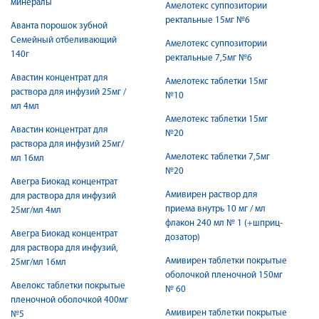
минералы
Амелотекс суппозитории
ректальные 15мг №6
Аванта порошок зубной
Семейный отбеливающий
Амелотекс суппозитории
140г
ректальные 7,5мг №6
Авастин концентрат для
Амелотекс таблетки 15мг
раствора для инфузий 25мг /
№10
мл 4мл
Амелотекс таблетки 15мг
Авастин концентрат для
№20
раствора для инфузий 25мг/
Амелотекс таблетки 7,5мг
мл 16мл
№20
Авегра Биокад концентрат
Амивирен раствор для
для раствора для инфузий
приема внутрь 10 мг / мл
25мг/мл 4мл
флакон 240 мл № 1 (+шприц-
Авегра Биокад концентрат
дозатор)
для раствора для инфузий,
Амивирен таблетки покрытые
25мг/мл 16мл
оболочкой пленочной 150мг
Авелокс таблетки покрытые
№ 60
пленочной оболочкой 400мг
Амивирен таблетки покрытые
№5