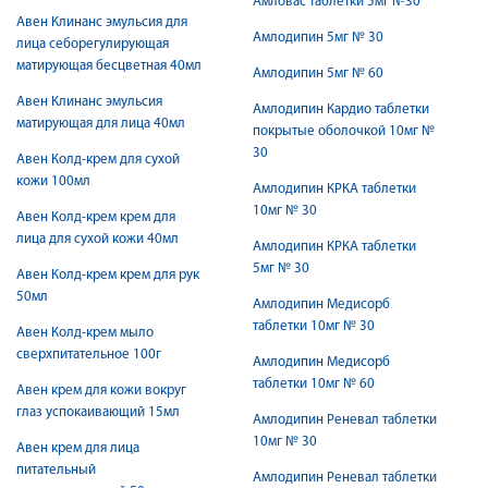
Амловас таблетки 5мг №30
Авен Клинанс эмульсия для
Амлодипин 5мг № 30
лица себорегулирующая
матирующая бесцветная 40мл
Амлодипин 5мг № 60
Авен Клинанс эмульсия
Амлодипин Кардио таблетки
матирующая для лица 40мл
покрытые оболочкой 10мг №
30
Авен Колд-крем для сухой
кожи 100мл
Амлодипин КРКА таблетки
10мг № 30
Авен Колд-крем крем для
лица для сухой кожи 40мл
Амлодипин КРКА таблетки
5мг № 30
Авен Колд-крем крем для рук
50мл
Амлодипин Медисорб
таблетки 10мг № 30
Авен Колд-крем мыло
сверхпитательное 100г
Амлодипин Медисорб
таблетки 10мг № 60
Авен крем для кожи вокруг
глаз успокаивающий 15мл
Амлодипин Реневал таблетки
10мг № 30
Авен крем для лица
питательный
Амлодипин Реневал таблетки