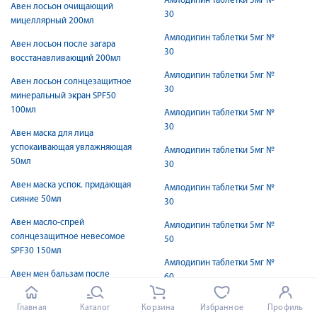
Амлодипин таблетки 5мг №
Авен лосьон очищающий
30
мицеллярный 200мл
Амлодипин таблетки 5мг №
Авен лосьон после загара
30
восстанавливающий 200мл
Амлодипин таблетки 5мг №
Авен лосьон солнцезащитное
30
минеральный экран SPF50
100мл
Амлодипин таблетки 5мг №
30
Авен маска для лица
успокаивающая увлажняющая
Амлодипин таблетки 5мг №
50мл
30
Авен маска успок. придающая
Амлодипин таблетки 5мг №
сияние 50мл
30
Авен масло-спрей
Амлодипин таблетки 5мг №
солнцезащитное невесомое
50
SPF30 150мл
Амлодипин таблетки 5мг №
Авен мен бальзам после
60
бритья 75мл
Амлодипин таблетки 5мг №
Главная
Каталог
Корзина
Избранное
Профиль
Авен мен гель для бритья для
60