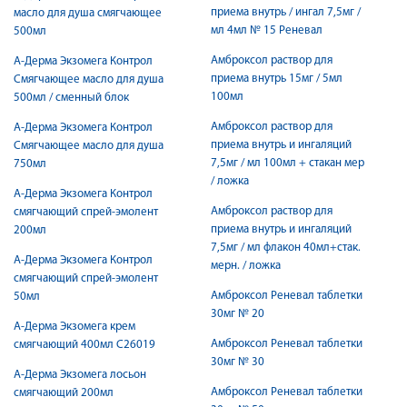
приема внутрь / ингал 7,5мг /
масло для душа смягчающее
мл 4мл № 15 Реневал
500мл
Амброксол раствор для
А-Дерма Экзомега Контрол
приема внутрь 15мг / 5мл
Смягчающее масло для душа
100мл
500мл / сменный блок
Амброксол раствор для
А-Дерма Экзомега Контрол
приема внутрь и ингаляций
Смягчающее масло для душа
7,5мг / мл 100мл + стакан мер
750мл
/ ложка
А-Дерма Экзомега Контрол
Амброксол раствор для
смягчающий спрей-эмолент
приема внутрь и ингаляций
200мл
7,5мг / мл флакон 40мл+стак.
А-Дерма Экзомега Контрол
мерн. / ложка
смягчающий спрей-эмолент
Амброксол Реневал таблетки
50мл
30мг № 20
А-Дерма Экзомега крем
Амброксол Реневал таблетки
смягчающий 400мл С26019
30мг № 30
А-Дерма Экзомега лосьон
Амброксол Реневал таблетки
смягчающий 200мл