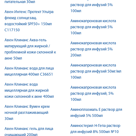
питательная 30мл
раствор для инфузий 5%
100мл
Авен Интенс Протект Ультра
флюид солнцезащ.
Аминокапроновая кислота
водостойкий SPF50+ 150мл
раствор для инфузий 5%
C117150
100мл
Авен Клинанс Аква-гель
Аминокапроновая кислота
матирующий для жирной /
раствор для инфузий 5%
проблемной кожи склонной к
200мл
акне 50мл
Аминокапроновая кислота
Авен Клинанс вода для лица
раствор для инфузий 50мг/мл
мицеллярная 400мл C36651
100мл
Авен Клинанс вода
Аминокапроновая кислота
мицеллярная для жирной
раствор для инфузий, 5%
кожи склонной к акне 400мл
100мл
Авен Клинанс Вумен крем
Аминоплазмаль Е раствор для
ночной разглаживающий
инфузий 5% 500мл
30мл
Аминостерил Н-Гепа раствор
Авен Клинанс гель для лица
для инфузий 8% 500мл №10
очищающий 200мл