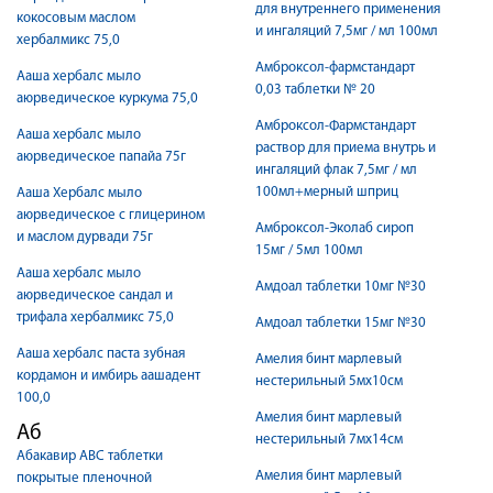
для внутреннего применения
кокосовым маслом
и ингаляций 7,5мг / мл 100мл
хербалмикс 75,0
Амброксол-фармстандарт
Ааша хербалс мыло
0,03 таблетки № 20
аюрведическое куркума 75,0
Амброксол-Фармстандарт
Ааша хербалс мыло
раствор для приема внутрь и
аюрведическое папайа 75г
ингаляций флак 7,5мг / мл
100мл+мерный шприц
Ааша Хербалс мыло
аюрведическое с глицерином
Амброксол-Эколаб сироп
и маслом дурвади 75г
15мг / 5мл 100мл
Ааша хербалс мыло
Амдоал таблетки 10мг №30
аюрведическое сандал и
трифала хербалмикс 75,0
Амдоал таблетки 15мг №30
Ааша хербалс паста зубная
Амелия бинт марлевый
кордамон и имбирь аашадент
нестерильный 5мх10см
100,0
Амелия бинт марлевый
Аб
нестерильный 7мх14см
Абакавир АВС таблетки
Амелия бинт марлевый
покрытые пленочной