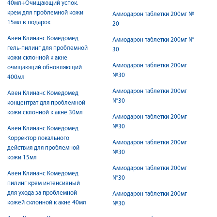
40мл+Очищающий успок.
крем для проблемной кожи
Амиодарон таблетки 200мг №
15мл в подарок
20
Авен Клинанс Комедомед
Амиодарон таблетки 200мг №
гель-пилинг для проблемной
30
кожи склонной к акне
Амиодарон таблетки 200мг
очищающий обновляющий
№30
400мл
Амиодарон таблетки 200мг
Авен Клинанс Комедомед
№30
концентрат для проблемной
кожи склонной к акне 30мл
Амиодарон таблетки 200мг
№30
Авен Клинанс Комедомед
Корректор локального
Амиодарон таблетки 200мг
действия для проблемной
№30
кожи 15мл
Амиодарон таблетки 200мг
Авен Клинанс Комедомед
№30
пилинг крем интенсивный
для ухода за проблемной
Амиодарон таблетки 200мг
кожей склонной к акне 40мл
№30