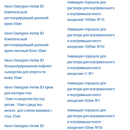
Амикацин порошок для
Авен Гиалурон Актив B3
раствора для внутривенного
Комплексный
и внутримышечного
регенерирующий дневной
введения 1000мг №10
крем 50мл
Амикацин порошок для
Авен Гиалурон Актив B3
раствора для внутривенного
Комплексный
и внутримышечного
регенерирующий дневной
введения 1000мг №50
крем сменный блок 50мл
Амикацин порошок для
Авен Гиалурон Актив B3
раствора для внутривенного
Концентрированная лифтинг-
и внутримышечного
сыворотка для упругости
введения 1г №1
кожи 30мл
Амикацин порошок для
Авен Гиалурон Актив B3 крем
раствора для внутривенного
для контура глаз
и внутримышечного
15мл+сыворотка-бустер
введения 500мг №1
увлаж. 10мл+средство
Амикацин порошок для
интенс. для снятия макияжа с
раствора для внутривенного
глаз 25мл
и внутримышечного
Авен Гиалурон Актив B3
введения 500мг №50