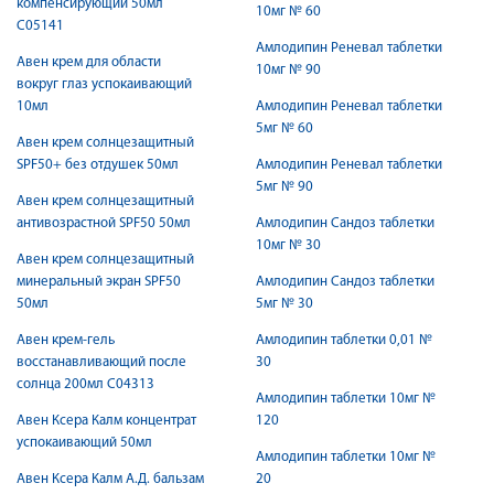
компенсирующий 50мл
10мг № 60
C05141
Амлодипин Реневал таблетки
Авен крем для области
10мг № 90
вокруг глаз успокаивающий
10мл
Амлодипин Реневал таблетки
5мг № 60
Авен крем солнцезащитный
SPF50+ без отдушек 50мл
Амлодипин Реневал таблетки
5мг № 90
Авен крем солнцезащитный
антивозрастной SPF50 50мл
Амлодипин Сандоз таблетки
10мг № 30
Авен крем солнцезащитный
минеральный экран SPF50
Амлодипин Сандоз таблетки
50мл
5мг № 30
Авен крем-гель
Амлодипин таблетки 0,01 №
восстанавливающий после
30
солнца 200мл С04313
Амлодипин таблетки 10мг №
Авен Ксера Калм концентрат
120
успокаивающий 50мл
Амлодипин таблетки 10мг №
Авен Ксера Калм А.Д. бальзам
20