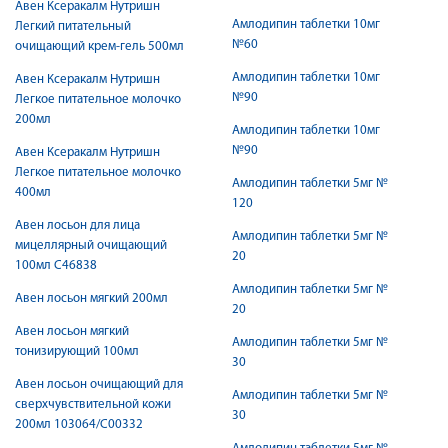
Авен Ксеракалм Нутришн
Амлодипин таблетки 10мг
Легкий питательный
№60
очищающий крем-гель 500мл
Амлодипин таблетки 10мг
Авен Ксеракалм Нутришн
№90
Легкое питательное молочко
200мл
Амлодипин таблетки 10мг
№90
Авен Ксеракалм Нутришн
Легкое питательное молочко
Амлодипин таблетки 5мг №
400мл
120
Авен лосьон для лица
Амлодипин таблетки 5мг №
мицеллярный очищающий
20
100мл C46838
Амлодипин таблетки 5мг №
Авен лосьон мягкий 200мл
20
Авен лосьон мягкий
Амлодипин таблетки 5мг №
тонизирующий 100мл
30
Авен лосьон очищающий для
Амлодипин таблетки 5мг №
сверхчувствительной кожи
30
200мл 103064/С00332