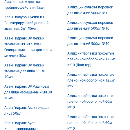
Лифтинг крем для глаз
Амикацин сульфат порошок
тройного действия 15мл
для инъекций 500мг №1
Авен Гиалурон Актив B3
Амикацин сульфат порошок
Регенерирующий дневной
для инъекций 500мг №10
аква-гель 2в1 50мл
Амикацин сульфат порошок
Авен Гидранс UV Лежер
для инъекций 500мг №50
эмульсия SPF30 40мл+
Очищающая пенка для снятия
Амиксин таблетки покрытые
макияжа 50мл
пленочной оболочкой 125мг
№10 (блистер)
Авен Гидранс UV Лежер
эмульсия для лица SPF30
Амиксин таблетки покрытые
40мл
пленочной оболочкой 125мг
№6
Авен Гидранс UV Риш крем
для лица насыщенный SPF30
Амиксин таблетки покрытые
40мл
пленочной оболочкой 60мг
№10
Авен Гидранс Аква гель для
лица 50мл
Амиксин таблетки покрытые
пленочной оболочкой 60мг
Авен Гидранс Буст
№10
Концентрированная