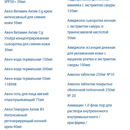
SPF50+ 30мл
макияжа с экстрактом сакуры
150мл
Авен Витамин Актив Cg крем
интенсивный для сияния
Амиджоли сыворотка ночная
кожи 50мл
с экстрактом сакуры и
транексамовой кислотой
Авен Витамин Актив Cg
50мл
Ультра концентрированная
сыворотка для сияния кожи
Амиджоли эссенция дневная
30мл
для увлажнения кожи с
муцином улитки и экстрактом
Авен вода термальная 150мл
сакуры 100мл
Авен вода термальная 300мл
Амизон таблетки 250мг №10
Авен вода термальная 50мл
Амизон таблетки покрытые
118998
оболочкой плёночной 250мг
Авен гель для лица мягкий
№ 20
отшелушивающий 75мл
Амикацин 1,0 флак пор для
Авен Гиалурон Актив B3
раствора внутревенного
Интенсивный
внутримышечного /
регенерирующий ночной
красфарма /
крем 40мл