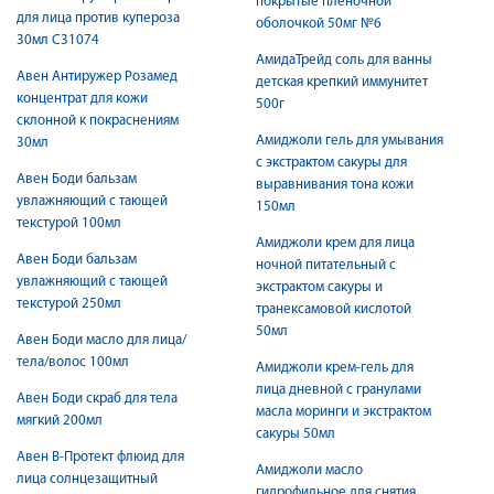
покрытые пленочной
для лица против купероза
оболочкой 50мг №6
30мл C31074
АмидаТрейд соль для ванны
Авен Антиружер Розамед
детская крепкий иммунитет
концентрат для кожи
500г
склонной к покраснениям
Амиджоли гель для умывания
30мл
с экстрактом сакуры для
Авен Боди бальзам
выравнивания тона кожи
увлажняющий с тающей
150мл
текстурой 100мл
Амиджоли крем для лица
Авен Боди бальзам
ночной питательный с
увлажняющий с тающей
экстрактом сакуры и
текстурой 250мл
транексамовой кислотой
50мл
Авен Боди масло для лица/
тела/волос 100мл
Амиджоли крем-гель для
лица дневной с гранулами
Авен Боди скраб для тела
масла моринги и экстрактом
мягкий 200мл
сакуры 50мл
Авен В-Протект флюид для
Амиджоли масло
лица солнцезащитный
гидрофильное для снятия