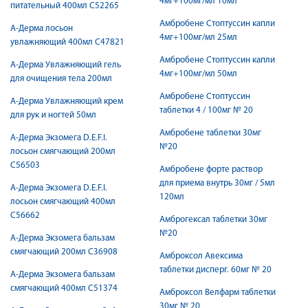
4мг+100мг/мл 10мл
питательный 400мл С52265
Амбробене Стоптуссин капли
А-Дерма лосьон
4мг+100мг/мл 25мл
увлажняющий 400мл С47821
Амбробене Стоптуссин капли
А-Дерма Увлажняющий гель
4мг+100мг/мл 50мл
для очищения тела 200мл
Амбробене Стоптуссин
А-Дерма Увлажняющий крем
таблетки 4 / 100мг № 20
для рук и ногтей 50мл
Амбробене таблетки 30мг
А-Дерма Экзомега D.E.F.I.
№20
лосьон смягчающий 200мл
С56503
Амбробене форте раствор
для приема внутрь 30мг / 5мл
А-Дерма Экзомега D.E.F.I.
120мл
лосьон смягчающий 400мл
С56662
Амброгексал таблетки 30мг
№20
А-Дерма Экзомега бальзам
смягчающий 200мл C36908
Амброксол Авексима
таблетки дисперг. 60мг № 20
А-Дерма Экзомега бальзам
смягчающий 400мл C51374
Амброксол Велфарм таблетки
30мг № 20