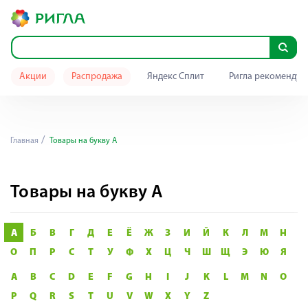
Акции
Распродажа
Яндекс Сплит
Ригла рекомендуе
Главная
Товары на букву А
Товары на букву А
А
Б
В
Г
Д
Е
Ё
Ж
З
И
Й
К
Л
М
Н
О
П
Р
С
Т
У
Ф
Х
Ц
Ч
Ш
Щ
Э
Ю
Я
A
B
C
D
E
F
G
H
I
J
K
L
M
N
O
P
Q
R
S
T
U
V
W
X
Y
Z