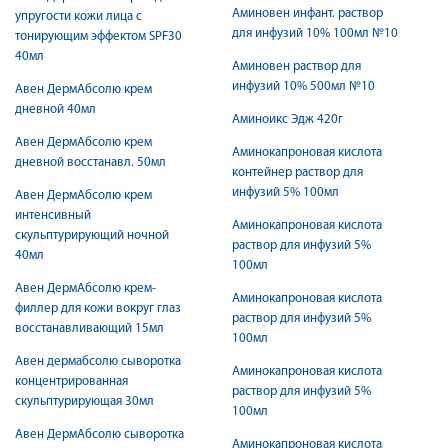
Аминовен инфант. раствор
упругости кожи лица с
для инфузий 10% 100мл №10
тонирующим эффектом SPF30
40мл
Аминовен раствор для
инфузий 10% 500мл №10
Авен ДермАбсолю крем
дневной 40мл
Аминоикс Эдж 420г
Авен ДермАбсолю крем
Аминокапроновая кислота
дневной восстанавл. 50мл
контейнер раствор для
инфузий 5% 100мл
Авен ДермАбсолю крем
интенсивный
Аминокапроновая кислота
скульптурирующий ночной
раствор для инфузий 5%
40мл
100мл
Авен ДермАбсолю крем-
Аминокапроновая кислота
филлер для кожи вокруг глаз
раствор для инфузий 5%
восстанавливающий 15мл
100мл
Авен дермабсолю сыворотка
Аминокапроновая кислота
концентрированная
раствор для инфузий 5%
скульптурирующая 30мл
100мл
Авен ДермАбсолю сыворотка
Аминокапроновая кислота