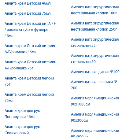
Аванта крем Детский 46мл
Амелия вата хирургическая
нестерильная хлопок 100г
Аванта крем Детский 75мл
Амелия вата хирургическая
Аванта крем Детский вит.A / F
нестерильная хлопок 250г
/ ромашка туба в футляре
46мл
Амелия вата хирургическая
стерильная 25г
Аванта крем Детский витамин
А/F/ромашка 46мл
Амелия вата хирургическая
стерильная 50г
Аванта крем Детский витамин
А/F/ромашка 75г
Амелия ватные диски №100
Аванта крем Детский легкий
Амелия ватные палочки №
75г
200
Аванта Крем детский легкий
Амелия марля медицинская
75мл
90х1000см
Аванта крем для рук
Амелия марля медицинская
Постирушки 46мл
90х300см
Аванта крем для рук
Амелия марля медицинская
Силиконовый
90х500см