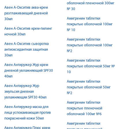
оболочкой пленочной 300мг
Авен А-Окситив аква-крем
№ 30
разглаживающий дневной
Амигренин таблетки
30мл
покрытые оболочкой 100мг
Авен А-Окситив крем-пилинг
№ 10
ночной 30мл
Амигренин таблетки
Авен А-Окситив сыворотка
покрытые оболочкой 100мг
антиоксидантная защитная
№2
30мл
Амигренин таблетки
Авен Антиружер Жур крем
покрытые оболочкой 50мг №
дневной увлажняющий SPF30
10
40мл
Амигренин таблетки
Авен Антиружер Жур
покрытые оболочкой 50мг
эмульсия дневная
№2
увлажняющяя SPF30 40мл
Амигренин таблетки
Авен Антиружер маска для
покрытые пленочной
лица успокаивающая против
оболочкой 100мг №6
покраснений кожи 50мл
Амигренин таблетки
Авен Антиружер Плюс крем