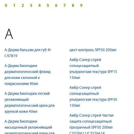
0
1
2
3
4
5
6
7
8
9
А
А-Дерма бальзам для губ 4г
цвет-контроль SPF30 200мл
С47819
Амбр Солер спрей
А-Дерма Биолоджи
солнцезащитный
дерматологический флюид
ультралегкая текстура SPF15
для кожи склонной к
150мл
покраснениям 40мл
Амбр Солер спрей
А-Дерма Биолоджи легкий
солнцезащитный
увлажняющий
ультралегкая текстура SPF30
дерматологический крем для
150мл
хрупкой кожи 40мл
Амбр Солер спрей Чистая
А-Дерма Биолоджи
защита солнцезащитный
насыщенный увлажняющий
прозрачный SPF50 200мл
дерматологический крем для
С3576611/С3576614