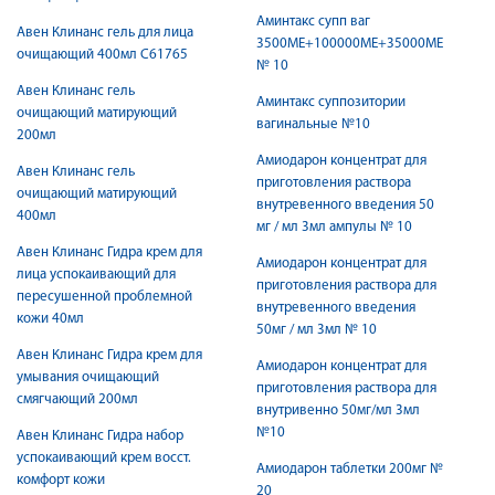
Аминтакс супп ваг
Авен Клинанс гель для лица
3500МЕ+100000МЕ+35000МЕ
очищающий 400мл С61765
№ 10
Авен Клинанс гель
Аминтакс суппозитории
очищающий матирующий
вагинальные №10
200мл
Амиодарон концентрат для
Авен Клинанс гель
приготовления раствора
очищающий матирующий
внутревенного введения 50
400мл
мг / мл 3мл ампулы № 10
Авен Клинанс Гидра крем для
Амиодарон концентрат для
лица успокаивающий для
приготовления раствора для
пересушенной проблемной
внутревенного введения
кожи 40мл
50мг / мл 3мл № 10
Авен Клинанс Гидра крем для
Амиодарон концентрат для
умывания очищающий
приготовления раствора для
смягчающий 200мл
внутривенно 50мг/мл 3мл
№10
Авен Клинанс Гидра набор
успокаивающий крем восст.
Амиодарон таблетки 200мг №
комфорт кожи
20