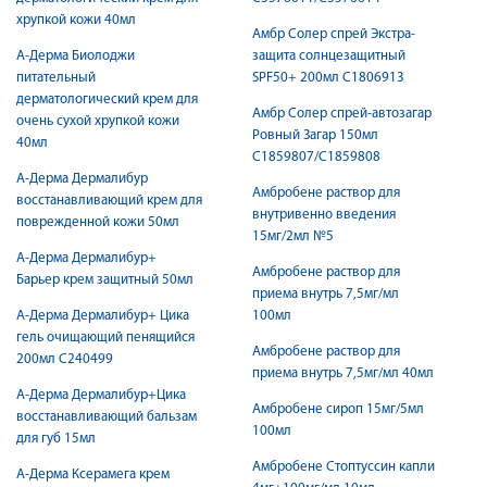
хрупкой кожи 40мл
Амбр Солер спрей Экстра-
А-Дерма Биолоджи
защита солнцезащитный
питательный
SPF50+ 200мл С1806913
дерматологический крем для
Амбр Солер спрей-автозагар
очень сухой хрупкой кожи
Ровный Загар 150мл
40мл
С1859807/С1859808
А-Дерма Дермалибур
Амбробене раствор для
восстанавливающий крем для
внутривенно введения
поврежденной кожи 50мл
15мг/2мл №5
А-Дерма Дермалибур+
Амбробене раствор для
Барьер крем защитный 50мл
приема внутрь 7,5мг/мл
А-Дерма Дермалибур+ Цика
100мл
гель очищающий пенящийся
Амбробене раствор для
200мл C240499
приема внутрь 7,5мг/мл 40мл
А-Дерма Дермалибур+Цика
Амбробене сироп 15мг/5мл
восстанавливающий бальзам
100мл
для губ 15мл
Амбробене Стоптуссин капли
А-Дерма Ксерамега крем