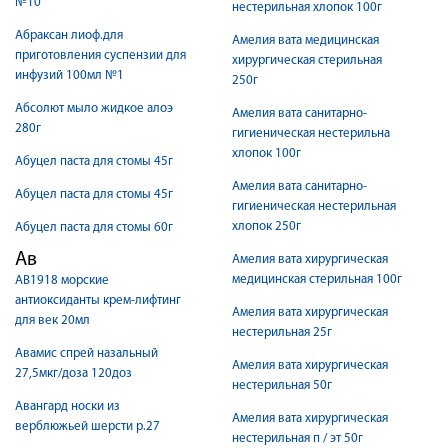
№10
нестерильная хлопок 100г
Абраксан лиоф.для
Амелия вата медицинская
приготовления суспензии для
хирургическая стерильная
инфузий 100мл №1
250г
Абсолют мыло жидкое алоэ
Амелия вата санитарно-
280г
гигиеническая нестерильна
хлопок 100г
Абуцел паста для стомы 45г
Амелия вата санитарно-
Абуцел паста для стомы 45г
гигиеническая нестерильная
хлопок 250г
Абуцел паста для стомы 60г
Ав
Амелия вата хирургическая
медицинская стерильная 100г
АВ1918 морские
антиоксиданты крем-лифтинг
Амелия вата хирургическая
для век 20мл
нестерильная 25г
Авамис спрей назальный
Амелия вата хирургическая
27,5мкг/доза 120доз
нестерильная 50г
Авангард носки из
Амелия вата хирургическая
верблюжьей шерсти р.27
нестерильная п / эт 50г