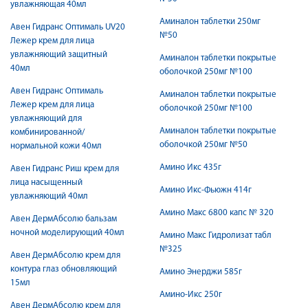
увлажняющая 40мл
Аминалон таблетки 250мг
Авен Гидранс Оптималь UV20
№50
Лежер крем для лица
увлажняющий защитный
Аминалон таблетки покрытые
40мл
оболочкой 250мг №100
Авен Гидранс Оптималь
Аминалон таблетки покрытые
Лежер крем для лица
оболочкой 250мг №100
увлажняющий для
Аминалон таблетки покрытые
комбинированной/
оболочкой 250мг №50
нормальной кожи 40мл
Амино Икс 435г
Авен Гидранс Риш крем для
лица насыщенный
Амино Икс-Фьюжн 414г
увлажняющий 40мл
Амино Макс 6800 капс № 320
Авен ДермАбсолю бальзам
ночной моделирующий 40мл
Амино Макс Гидролизат табл
№325
Авен ДермАбсолю крем для
контура глаз обновляющий
Амино Энерджи 585г
15мл
Амино-Икс 250г
Авен ДермАбсолю крем для