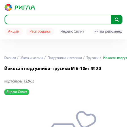
Акции
Распродажа
Яндекс Сплит
Ригла рекомендуе
Главная
Мама и малыш
Подгузники и пеленки
Трусики
Йокосан подгуз
Йокосан подгузники-трусики М 6-10кг № 20
код товара:
122453
Яндекс Сплит