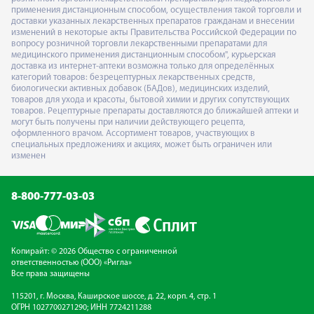
применения дистанционным способом, осуществления такой торговли и
доставки указанных лекарственных препаратов гражданам и внесении
изменений в некоторые акты Правительства Российской Федерации по
вопросу розничной торговли лекарственными препаратами для
медицинского применения дистанционным способом", курьерская
доставка из интернет-аптеки возможна только для определённых
категорий товаров: безрецептурных лекарственных средств,
биологически активных добавок (БАДов), медицинских изделий,
товаров для ухода и красоты, бытовой химии и других сопутствующих
товаров. Рецептурные препараты доставляются до ближайшей аптеки и
могут быть получены при наличии действующего рецепта,
оформленного врачом. Ассортимент товаров, участвующих в
специальных предложениях и акциях, может быть ограничен или
изменен
8-800-777-03-03
Копирайт: © 2026 Общество с ограниченной
ответственностью (ООО) «Ригла»
Все права защищены
115201, г. Москва, Каширское шоссе, д. 22, корп. 4, стр. 1
ОГРН 1027700271290; ИНН 7724211288