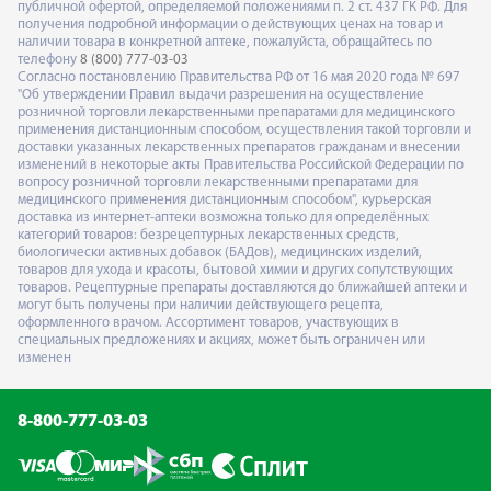
публичной офертой, определяемой положениями п. 2 ст. 437 ГК РФ. Для
получения подробной информации о действующих ценах на товар и
наличии товара в конкретной аптеке, пожалуйста, обращайтесь по
телефону
8 (800) 777-03-03
Согласно постановлению Правительства РФ от 16 мая 2020 года № 697
"Об утверждении Правил выдачи разрешения на осуществление
розничной торговли лекарственными препаратами для медицинского
применения дистанционным способом, осуществления такой торговли и
доставки указанных лекарственных препаратов гражданам и внесении
изменений в некоторые акты Правительства Российской Федерации по
вопросу розничной торговли лекарственными препаратами для
медицинского применения дистанционным способом", курьерская
доставка из интернет-аптеки возможна только для определённых
категорий товаров: безрецептурных лекарственных средств,
биологически активных добавок (БАДов), медицинских изделий,
товаров для ухода и красоты, бытовой химии и других сопутствующих
товаров. Рецептурные препараты доставляются до ближайшей аптеки и
могут быть получены при наличии действующего рецепта,
оформленного врачом. Ассортимент товаров, участвующих в
специальных предложениях и акциях, может быть ограничен или
изменен
8-800-777-03-03