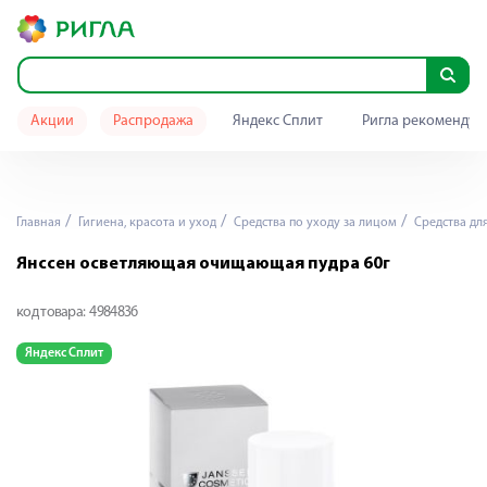
Акции
Распродажа
Яндекс Сплит
Ригла рекомендуе
Главная
Гигиена, красота и уход
Средства по уходу за лицом
Средства дл
Янссен осветляющая очищающая пудра 60г
код товара:
4984836
Яндекс Сплит