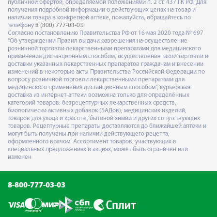
публичной офертой, определяемой положениями п. 2 ст. 437 ГК РФ. Для
получения подробной информации о действующих ценах на товар и
наличии товара в конкретной аптеке, пожалуйста, обращайтесь по
телефону
8 (800) 777-03-03
Согласно постановлению Правительства РФ от 16 мая 2020 года № 697
"Об утверждении Правил выдачи разрешения на осуществление
розничной торговли лекарственными препаратами для медицинского
применения дистанционным способом, осуществления такой торговли и
доставки указанных лекарственных препаратов гражданам и внесении
изменений в некоторые акты Правительства Российской Федерации по
вопросу розничной торговли лекарственными препаратами для
медицинского применения дистанционным способом", курьерская
доставка из интернет-аптеки возможна только для определённых
категорий товаров: безрецептурных лекарственных средств,
биологически активных добавок (БАДов), медицинских изделий,
товаров для ухода и красоты, бытовой химии и других сопутствующих
товаров. Рецептурные препараты доставляются до ближайшей аптеки и
могут быть получены при наличии действующего рецепта,
оформленного врачом. Ассортимент товаров, участвующих в
специальных предложениях и акциях, может быть ограничен или
изменен
8-800-777-03-03