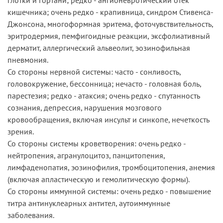
кишечника; очень редко - крапивница, синдром Стивенса-
Джонсона, многоформная эритема, фоточувствительность,
эритродермия, пемфигоидные реакции, эксфолиативный
дерматит, аллергический альвеолит, эозинофильная
пневмония.
Со стороны нервной системы: часто - сонливость,
головокружение, бессонница; нечасто - головная боль,
парестезия; редко - атаксия; очень редко - спутанность
сознания, депрессия, нарушения мозгового
кровообращения, включая инсульт и синкопе, нечеткость
зрения.
Со стороны системы кроветворения: очень редко -
нейтропения, агранулоцитоз, панцитопения,
лимфаденопатия, эозинофилия, тромбоцитопения, анемия
(включая апластическую и гемолитическую формы).
Со стороны иммунной системы: очень редко - повышение
титра антинуклеарных антител, аутоиммунные
заболевания.