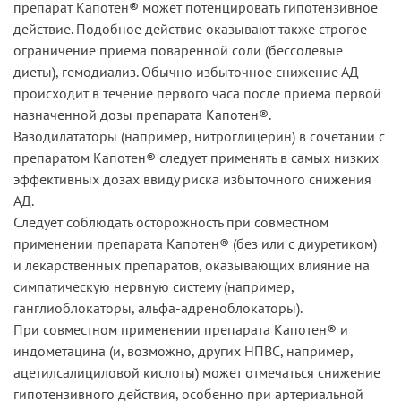
препарат Капотен® может потенцировать гипотензивное
действие. Подобное действие оказывают также строгое
ограничение приема поваренной соли (бессолевые
диеты), гемодиализ. Обычно избыточное снижение АД
происходит в течение первого часа после приема первой
назначенной дозы препарата Капотен®.
Вазодилататоры (например, нитроглицерин) в сочетании с
препаратом Капотен® следует применять в самых низких
эффективных дозах ввиду риска избыточного снижения
АД.
Следует соблюдать осторожность при совместном
применении препарата Капотен® (без или с диуретиком)
и лекарственных препаратов, оказывающих влияние на
симпатическую нервную систему (например,
ганглиоблокаторы, альфа-адреноблокаторы).
При совместном применении препарата Капотен® и
индометацина (и, возможно, других НПВС, например,
ацетилсалициловой кислоты) может отмечаться снижение
гипотензивного действия, особенно при артериальной