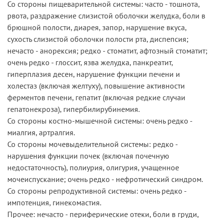
Со стороны пищеварительной системы: часто - тошнота,
рвота, раздражение слизистой оболочки желудка, боли в
брюшной полости, диарея, запор, нарушение вкуса,
сухость слизистой оболочки полости рта, диспепсия;
нечасто - анорексия; редко - стоматит, афтозный стоматит;
очень редко - глоссит, язва желудка, панкреатит,
гиперплазия десен, нарушение функции печени и
холестаз (включая желтуху), повышение активности
ферментов печени, гепатит (включая редкие случаи
гепатонекроза), гипербилирубинемия.
Со стороны костно-мышечной системы: очень редко -
миалгия, артралгия.
Со стороны мочевыделительной системы: редко -
нарушения функции почек (включая почечную
недостаточность), полиурия, олигурия, учащенное
мочеиспускание; очень редко - нефротический синдром.
Со стороны репродуктивной системы: очень редко -
импотенция, гинекомастия.
Прочее: нечасто - периферические отеки, боли в груди,