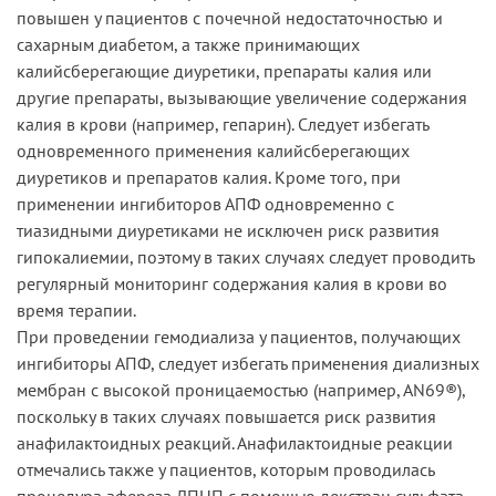
повышен у пациентов с почечной недостаточностью и
сахарным диабетом, а также принимающих
калийсберегающие диуретики, препараты калия или
другие препараты, вызывающие увеличение содержания
калия в крови (например, гепарин). Следует избегать
одновременного применения калийсберегающих
диуретиков и препаратов калия. Кроме того, при
применении ингибиторов АПФ одновременно с
тиазидными диуретиками не исключен риск развития
гипокалиемии, поэтому в таких случаях следует проводить
регулярный мониторинг содержания калия в крови во
время терапии.
При проведении гемодиализа у пациентов, получающих
ингибиторы АПФ, следует избегать применения диализных
мембран с высокой проницаемостью (например, АN69®),
поскольку в таких случаях повышается риск развития
анафилактоидных реакций. Анафилактоидные реакции
отмечались также у пациентов, которым проводилась
процедура афереза ЛПНП с помощью декстран сульфата.