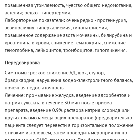
повышенная утомляемость, чувство общего недомогания,
астения; редко - гипертермия.
Лабораторные показатели: очень редко - протеинурия,
эозинофилия, гиперкалиемия, гипонатриемия,
повышенное содержание азота мочевины, билирубина и
креатинина в крови, снижение гематокрита, снижение
гемоглобина, лейкоцитов, тромбоцитов, гипогликемия.
Передозировка
Симптомы: резкое снижение АД, шок, ступор,
брадикардия, нарушения водно-электролитного баланса,
почечная недостаточность.
Лечение: промывание желудка, введение адсорбентов и
натрия сульфата в течение 30 мин после приема
препарата, введение 0.9% раствора натрия хлорида или
других плазмозамещающих препаратов (предварительно
пациента следует перевести в горизонтальное положение
с низким изголовьем, затем проводить мероприятия по
восполнению ОЦК), гемодиализ. При брадикардии или