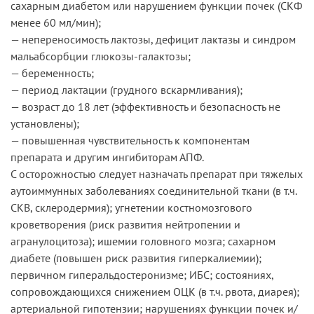
сахарным диабетом или нарушением функции почек (СКФ
менее 60 мл/мин);
— непереносимость лактозы, дефицит лактазы и синдром
мальабсорбции глюкозы-галактозы;
— беременность;
— период лактации (грудного вскармливания);
— возраст до 18 лет (эффективность и безопасность не
установлены);
— повышенная чувствительность к компонентам
препарата и другим ингибиторам АПФ.
С осторожностью следует назначать препарат при тяжелых
аутоиммунных заболеваниях соединительной ткани (в т.ч.
СКВ, склеродермия); угнетении костномозгового
кроветворения (риск развития нейтропении и
агранулоцитоза); ишемии головного мозга; сахарном
диабете (повышен риск развития гиперкалиемии);
первичном гиперальдостеронизме; ИБС; состояниях,
сопровождающихся снижением ОЦК (в т.ч. рвота, диарея);
артериальной гипотензии; нарушениях функции почек и/