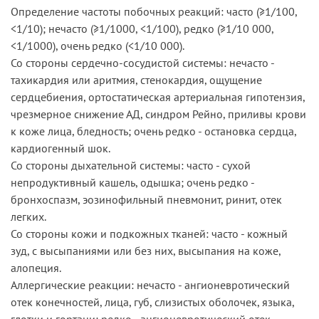
Определение частоты побочных реакций: часто (≥1/100,
<1/10); нечасто (≥1/1000, <1/100), редко (≥1/10 000,
<1/1000), очень редко (<1/10 000).
Со стороны сердечно-сосудистой системы: нечасто -
тахикардия или аритмия, стенокардия, ощущение
сердцебиения, ортостатическая артериальная гипотензия,
чрезмерное снижение АД, синдром Рейно, приливы крови
к коже лица, бледность; очень редко - остановка сердца,
кардиогенный шок.
Со стороны дыхательной системы: часто - сухой
непродуктивный кашель, одышка; очень редко -
бронхоспазм, эозинофильный пневмонит, ринит, отек
легких.
Со стороны кожи и подкожных тканей: часто - кожный
зуд, с высыпаниями или без них, высыпания на коже,
алопеция.
Аллергические реакции: нечасто - ангионевротический
отек конечностей, лица, губ, слизистых оболочек, языка,
глотки и гортани; редко - ангионевротический отек