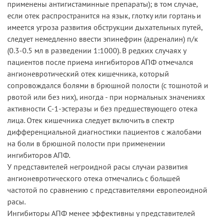
применены антигистаминные препараты); в том случае,
если отек распространится на язык, глотку или гортань и
имеется угроза развития обструкции дыхательных путей,
следует немедленно ввести эпинефрин (адреналин) п/к
(0.3-0.5 мл в разведении 1:1000). В редких случаях у
пациентов после приема ингибиторов АПФ отмечался
ангионевротический отек кишечника, который
сопровождался болями в брюшной полости (с тошнотой и
рвотой или без них), иногда - при нормальных значениях
активности С-1-эстеразы и без предшествующего отека
лица. Отек кишечника следует включить в спектр
дифференциальной диагностики пациентов с жалобами
на боли в брюшной полости при применении
ингибиторов АПФ.
У представителей негроидной расы случаи развития
ангионевротического отека отмечались с большей
частотой по сравнению с представителями европеоидной
расы.
Ингибиторы АПФ менее эффективны у представителей