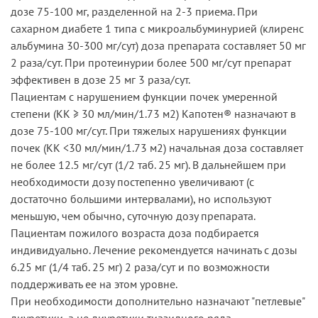
дозе 75-100 мг, разделенной на 2-3 приема. При
сахарном диабете 1 типа с микроальбуминурией (клиренс
альбумина 30-300 мг/сут) доза препарата составляет 50 мг
2 раза/сут. При протеинурии более 500 мг/сут препарат
эффективен в дозе 25 мг 3 раза/сут.
Пациентам с нарушением функции почек умеренной
степени (КК ≥ 30 мл/мин/1.73 м2) Капотен® назначают в
дозе 75-100 мг/сут. При тяжелых нарушениях функции
почек (КК <30 мл/мин/1.73 м2) начальная доза составляет
не более 12.5 мг/сут (1/2 таб. 25 мг). В дальнейшем при
необходимости дозу постепенно увеличивают (с
достаточно большими интервалами), но используют
меньшую, чем обычно, суточную дозу препарата.
Пациентам пожилого возраста доза подбирается
индивидуально. Лечение рекомендуется начинать с дозы
6.25 мг (1/4 таб. 25 мг) 2 раза/сут и по возможности
поддерживать ее на этом уровне.
При необходимости дополнительно назначают "петлевые"
диуретики, а не диуретики тиазидного ряда.