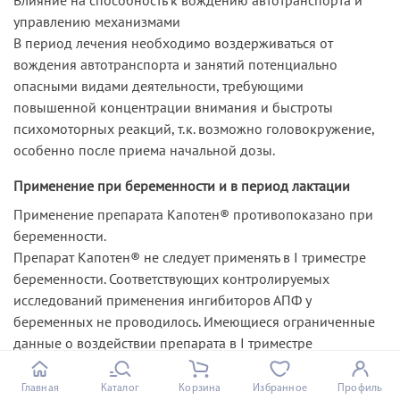
управлению механизмами
В период лечения необходимо воздерживаться от
вождения автотранспорта и занятий потенциально
опасными видами деятельности, требующими
повышенной концентрации внимания и быстроты
психомоторных реакций, т.к. возможно головокружение,
особенно после приема начальной дозы.
Применение при беременности и в период лактации
Применение препарата Капотен® противопоказано при
беременности.
Препарат Капотен® не следует применять в I триместре
беременности. Соответствующих контролируемых
исследований применения ингибиторов АПФ у
беременных не проводилось. Имеющиеся ограниченные
данные о воздействии препарата в I триместре
беременности свидетельствуют о том, что применение
ингибиторов АПФ не приводит к порокам развития плода,
Главная
Каталог
Корзина
Избранное
Профиль