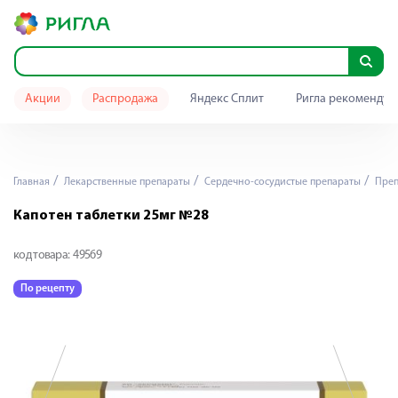
Акции
Распродажа
Яндекс Сплит
Ригла рекомендуе
Главная
Лекарственные препараты
Сердечно-сосудистые препараты
Преп
Капотен таблетки 25мг №28
код товара:
49569
По рецепту
П