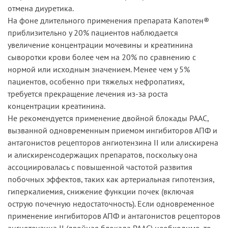
отмена диуретика.
На фоне длительного применения препарата Капотен®
приблизительно у 20% пациентов наблюдается
увеличение концентрации мочевины и креатинина
сыворотки крови более чем на 20% по сравнению с
нормой или исходным значением. Менее чем у 5%
пациентов, особенно при тяжелых нефропатиях,
требуется прекращение лечения из-за роста
концентрации креатинина.
Не рекомендуется применение двойной блокады РААС,
вызванной одновременным приемом ингибиторов АПФ и
антагонистов рецепторов ангиотензина II или алискирена
и алискиренсодержащих препаратов, поскольку она
ассоциировалась с повышенной частотой развития
побочных эффектов, таких как артериальная гипотензия,
гиперкалиемия, снижение функции почек (включая
острую почечную недостаточность). Если одновременное
применение ингибиторов АПФ и антагонистов рецепторов
ангиотензина II (двойная блокада РААС) необходимо, то