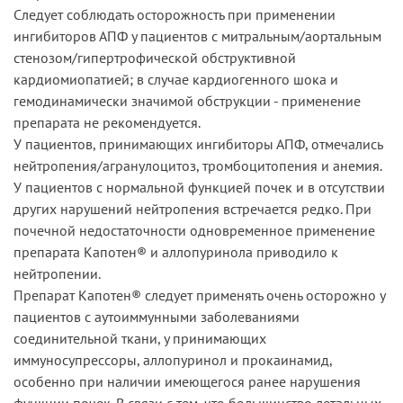
Следует соблюдать осторожность при применении
ингибиторов АПФ у пациентов с митральным/аортальным
стенозом/гипертрофической обструктивной
кардиомиопатией; в случае кардиогенного шока и
гемодинамически значимой обструкции - применение
препарата не рекомендуется.
У пациентов, принимающих ингибиторы АПФ, отмечались
нейтропения/агранулоцитоз, тромбоцитопения и анемия.
У пациентов с нормальной функцией почек и в отсутствии
других нарушений нейтропения встречается редко. При
почечной недостаточности одновременное применение
препарата Капотен® и аллопуринола приводило к
нейтропении.
Препарат Капотен® следует применять очень осторожно у
пациентов с аутоиммунными заболеваниями
соединительной ткани, у принимающих
иммуносупрессоры, аллопуринол и прокаинамид,
особенно при наличии имеющегося ранее нарушения
функции почек. В связи с тем, что большинство летальных