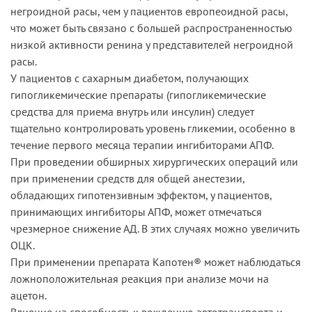
негроидной расы, чем у пациентов европеоидной расы,
что может быть связано с большей распространенностью
низкой активности ренина у представителей негроидной
расы.
У пациентов с сахарным диабетом, получающих
гипогликемические препараты (гипогликемические
средства для приема внутрь или инсулин) следует
тщательно контролировать уровень гликемии, особенно в
течение первого месяца терапии ингибиторами АПФ.
При проведении обширных хирургических операций или
при применении средств для общей анестезии,
обладающих гипотензивным эффектом, у пациентов,
принимающих ингибиторы АПФ, может отмечаться
чрезмерное снижение АД. В этих случаях можно увеличить
ОЦК.
При применении препарата Капотен® может наблюдаться
ложноположительная реакция при анализе мочи на
ацетон.
Влияние на способность к вождению автотранспорта и