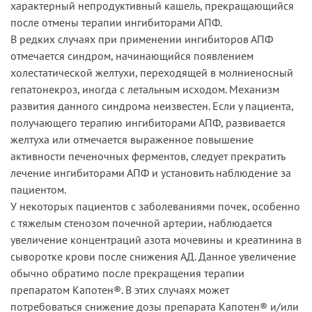
характерный непродуктивный кашель, прекращающийся
после отмены терапии ингибиторами АПФ.
В редких случаях при применении ингибиторов АПФ
отмечается синдром, начинающийся появлением
холестатической желтухи, переходящей в молниеносный
гепатонекроз, иногда с летальным исходом. Механизм
развития данного синдрома неизвестен. Если у пациента,
получающего терапию ингибиторами АПФ, развивается
желтуха или отмечается выраженное повышение
активности печеночных ферментов, следует прекратить
лечение ингибиторами АПФ и установить наблюдение за
пациентом.
У некоторых пациентов с заболеваниями почек, особенно
с тяжелым стенозом почечной артерии, наблюдается
увеличение концентраций азота мочевины и креатинина в
сыворотке крови после снижения АД. Данное увеличение
обычно обратимо после прекращения терапии
препаратом Капотен®. В этих случаях может
потребоваться снижение дозы препарата Капотен® и/или