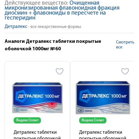
Действующее вещество:
Очищенная
микронизированная флавоноидная фракция
диосмин + флавоноиды в пересчете на
гесперидин
Детралекс
- все лекарственные формы
Аналоги Детралекс таблетки покрытые
Смотреть
все
оболочкой 1000мг №60
Яндекс Сплит
Яндекс Сплит
Детралекс таблетки
Детралекс таблетки
покрытые оболочкой
покрытые оболочкой