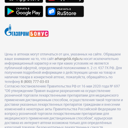
Цены в аптеках могут отличаться от цен, указанных на сайте. Обращаем
ваше внимание на то, что сайт
arhangelsk.rigla.ru
носит исключительно
информационный характер и ни при каких условиях не является
публичной офертой, определяемой положениями п. 2 ст. 437 ГК РФ. Для
получения подробной информации о действующих ценах на товар и
наличии товара в конкретной аптеке, пожалуйста, обращайтесь по
телефону
8 (800) 777-03-03
Согласно постановлению Правительства РФ от 16 мая 2020 года № 697
"Об утверждении Правил выдачи разрешения на осуществление
розничной торговли лекарственными препаратами для медицинского
применения дистанционным способом, осуществления такой торговли и
доставки указанных лекарственных препаратов гражданам и внесении
изменений в некоторые акты Правительства Российской Федерации по
вопросу розничной торговли лекарственными препаратами для
медицинского применения дистанционным способом", курьерская
доставка из интернет-аптеки возможна только для определённых
категорий товаров: безрецептурных лекарственных средств,