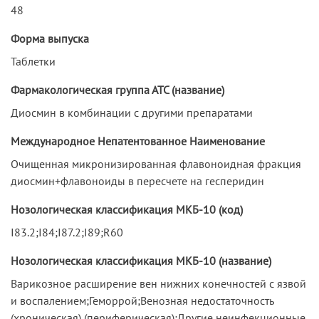
48
Форма выпуска
Таблетки
Фармакологическая группа АТС (название)
Диосмин в комбинации с другими препаратами
Международное Непатентованное Наименование
Очищенная микронизированная флавоноидная фракция
диосмин+флавоноиды в пересчете на гесперидин
Нозологическая классификация МКБ-10 (код)
I83.2;I84;I87.2;I89;R60
Нозологическая классификация МКБ-10 (название)
Варикозное расширение вен нижних конечностей с язвой
и воспалением;Геморрой;Венозная недостаточность
(хроническая) (периферическая);Другие неинфекционные