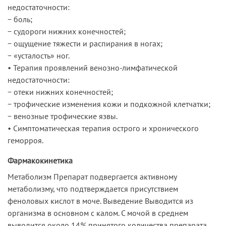
недостаточности:
− боль;
− судороги нижних конечностей;
− ощущение тяжести и распирания в ногах;
− «усталость» ног.
• Терапия проявлений венозно-лимфатической
недостаточности:
− отеки нижних конечностей;
− трофические изменения кожи и подкожной клетчатки;
− венозные трофические язвы.
• Симптоматическая терапия острого и хронического
геморроя.
Фармакокинетика
Метаболизм Препарат подвергается активному
метаболизму, что подтверждается присутствием
феноловых кислот в моче. Выведение Выводится из
организма в основном с калом. С мочой в среднем
выводится около 14% принятого количества препарата.