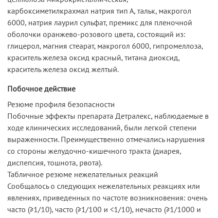
карбоксиметилкрахмал натрия тип А, тальк, макрогол
6000, натрия лаурил сульфат, премикс для пленочной
оболочки оранжево-розового цвета, состоящий из:
глицерол, магния стеарат, макрогол 6000, гипромеллоза,
краситель железа оксид красный, титана диоксид,
краситель железа оксид желтый.
Побочное действие
Резюме профиля безопасности
Побочные эффекты препарата Детралекс, наблюдаемые в
ходе клинических исследований, были легкой степени
выраженности. Преимущественно отмечались нарушения
со стороны желудочно-кишечного тракта (диарея,
диспепсия, тошнота, рвота).
Табличное резюме нежелательных реакций
Сообщалось о следующих нежелательных реакциях или
явлениях, приведенных по частоте возникновения: очень
часто (≥1/10), часто (≥1/100 и <1/10), нечасто (≥1/1000 и