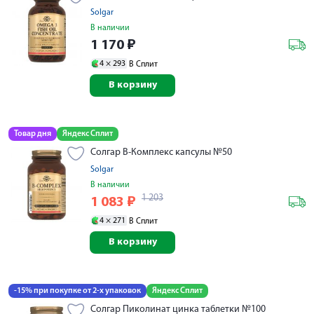
Solgar
В наличии
1 170
₽
4 ×
293
В Сплит
В корзину
Товар дня
Яндекс Сплит
Солгар В-Комплекс капсулы №50
Solgar
В наличии
1 203
1 083
₽
4 ×
271
В Сплит
В корзину
-15% при покупке от 2-х упаковок
Яндекс Сплит
Солгар Пиколинат цинка таблетки №100