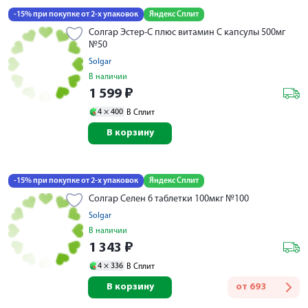
-15% при покупке от 2-х упаковок
Яндекс Сплит
Солгар Эстер-С плюс витамин С капсулы 500мг
№50
Solgar
В наличии
1 599
₽
4 ×
400
В Сплит
В корзину
-15% при покупке от 2-х упаковок
Яндекс Сплит
Солгар Селен 6 таблетки 100мкг №100
Solgar
В наличии
1 343
₽
4 ×
336
В Сплит
В корзину
от
693