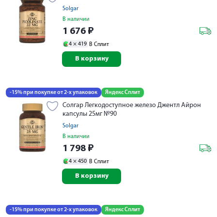
Solgar
В наличии
1 676
₽
4 ×
419
В Сплит
В корзину
-15% при покупке от 2-х упаковок
Яндекс Сплит
Солгар Легкодоступное железо Джентл Айрон
капсулы 25мг №90
Solgar
В наличии
1 798
₽
4 ×
450
В Сплит
В корзину
-15% при покупке от 2-х упаковок
Яндекс Сплит