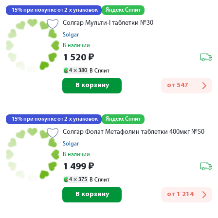
-15% при покупке от 2-х упаковок
Яндекс Сплит
Солгар Мульти-I таблетки №30
Solgar
В наличии
1 520
₽
4 ×
380
В Сплит
В корзину
от
547
-15% при покупке от 2-х упаковок
Яндекс Сплит
Солгар Фолат Метафолин таблетки 400мкг №50
Solgar
В наличии
1 499
₽
4 ×
375
В Сплит
В корзину
от
1 214