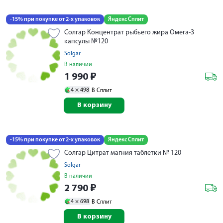
-15% при покупке от 2-х упаковок
Яндекс Сплит
Солгар Концентрат рыбьего жира Омега-3
капсулы №120
Solgar
В наличии
1 990
₽
4 ×
498
В Сплит
В корзину
-15% при покупке от 2-х упаковок
Яндекс Сплит
Солгар Цитрат магния таблетки № 120
Solgar
В наличии
2 790
₽
4 ×
698
В Сплит
В корзину