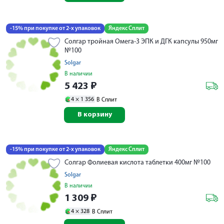
-15% при покупке от 2-х упаковок
Яндекс Сплит
Солгар тройная Омега-3 ЭПК и ДГК капсулы 950мг
№100
Solgar
В наличии
5 423
₽
4 ×
1 356
В Сплит
В корзину
-15% при покупке от 2-х упаковок
Яндекс Сплит
Солгар Фолиевая кислота таблетки 400мг №100
Solgar
В наличии
1 309
₽
4 ×
328
В Сплит