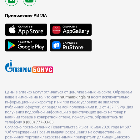
Приложение РИГЛА
Цены в аптеках могут отличаться от цен, указанных на сайте. Обращаем
ваше внимание на то, что сайт
murmansk.rigla.ru
носит исключительно
информационный характер и ни при каких условиях не является
публичной офертой, определяемой положениями п. 2 ст. 437 ГК РФ. Для
получения подробной информации о действующих ценах на товар и
наличии товара в конкретной аптеке, пожалуйста, обращайтесь по
телефону
8 (800) 777-03-03
Согласно постановлению Правительства РФ от 16 мая 2020 года № 697
"Об утверждении Правил выдачи разрешения на осуществление
розничной торговли лекарственными препаратами для медицинского