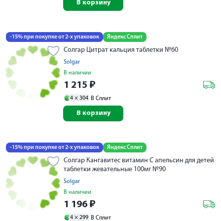
В корзину
-15% при покупке от 2-х упаковок
Яндекс Сплит
Солгар Цитрат кальция таблетки №60
Solgar
В наличии
1 215
₽
4 ×
304
В Сплит
В корзину
-15% при покупке от 2-х упаковок
Яндекс Сплит
Солгар Кангавитес витамин С апельсин для детей
таблетки жевательные 100мг №90
Solgar
В наличии
1 196
₽
4 ×
299
В Сплит