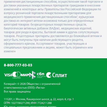
применения дистанционным способом, осуществления такой торговли и
доставки указанных лекарственных препаратов гражданам и внесении
изменений в некоторые акты Правительства Российской Федерации по
вопросу розничной торговли лекарственными препаратами для
медицинского применения дистанционным способом", курьерская
доставка из интернет-аптеки возможна только для определённых
категорий товаров: безрецептурных лекарственных средств,
биологически активных добавок (БАДов), медицинских изделий,
товаров для ухода и красоты, бытовой химии и других сопутствующих
товаров. Рецептурные препараты доставляются до ближайшей аптеки и
могут быть получены при наличии действующего рецепта,
оформленного врачом. Ассортимент товаров, участвующих в
специальных предложениях и акциях, может быть ограничен или
изменен
8-800-777-03-03
Копирайт: © 2026 Общество с ограниченной
ответственностью (ООО) «Ригла»
Все права защищены
115201, г. Москва, Каширское шоссе, д. 22, корп. 4, стр. 1
ОГРН 1027700271290; ИНН 7724211288