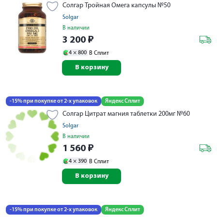
Солгар Тройная Омега капсулы №50
Solgar
В наличии
3 200
₽
4 ×
800
В Сплит
В корзину
-15% при покупке от 2-х упаковок
Яндекс Сплит
Солгар Цитрат магния таблетки 200мг №60
Solgar
В наличии
1 560
₽
4 ×
390
В Сплит
В корзину
-15% при покупке от 2-х упаковок
Яндекс Сплит