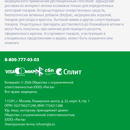
медицинского применения дистанционным способом", курьерская
доставка из интернет-аптеки возможна только для определённых
категорий товаров: безрецептурных лекарственных средств,
биологически активных добавок (БАДов), медицинских изделий,
товаров для ухода и красоты, бытовой химии и других сопутствующих
товаров. Рецептурные препараты доставляются до ближайшей аптеки и
могут быть получены при наличии действующего рецепта,
оформленного врачом. Ассортимент товаров, участвующих в
специальных предложениях и акциях, может быть ограничен или
изменен
8-800-777-03-03
Копирайт: © 2026 Общество с ограниченной
ответственностью (ООО) «Ригла»
Все права защищены
115201, г. Москва, Каширское шоссе, д. 22, корп. 4, стр. 1
ОГРН 1027700271290; ИНН 7724211288
Юр. лицо, которому принадлежит домен:
Общество с ограниченной ответственностью
(ООО) «Ригла»
Электронная почта:
info@rigla.ru