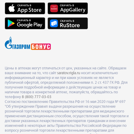
Цены в аптеках могут отличаться от цен, указанных на сайте. Обращаем
ваше внимание на то, что сайт
saratov.rigla.ru
носит исключительно
информационный характер и ни при каких условиях не является
публичной офертой, определяемой положениями п. 2 ст. 437 ГК РФ. Для
получения подробной информации о действующих ценах на товар и
наличии товара в конкретной аптеке, пожалуйста, обращайтесь по
телефону
8 (800) 777-03-03
Согласно постановлению Правительства РФ от 16 мая 2020 года № 697
"Об утверждении Правил выдачи разрешения на осуществление
розничной торговли лекарственными препаратами для медицинского
применения дистанционным способом, осуществления такой торговли и
доставки указанных лекарственных препаратов гражданам и внесении
изменений в некоторые акты Правительства Российской Федерации по
вопросу розничной торговли лекарственными препаратами для